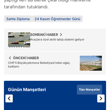
için Ayarlar butonuna tıklayabilir,
Çerez Bilgilendirme
tarafından tutuklandı.
Metnimizi
ziyaret edebilirsiniz.
Sahte Diploma
24 Kasım Öğretmenler Günü
6698 sayılı Kişisel Verilerin Korunması Kanunu uyarınca
hazırlanmış Aydınlatma Metnimizi okumak ve sitemizde
ilgili mevzuata uygun olarak kullanılan çerezlerle ilgili bilgi
SONRAKİ HABER
almak için lütfen
tıklayınız
.
Araçlara özel akıllı takip sistemi geliyor
ÖNCEKİ HABER
CHP'li Büyükçekmece Belediyesi'nden ağaç
katliamı
Günün Manşetleri
Tüm Manşetler