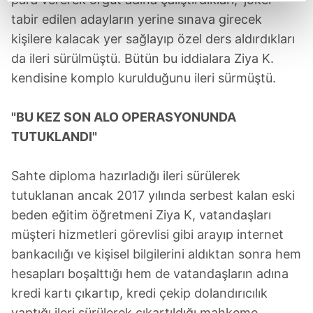
reklamların maliyetlerimizi karşılamak noktasında tek gelir
tabir edilen adayların yerine sınava girecek
kalemimiz olduğunu sizlere hatırlatmak isteriz.
kişilere kalacak yer sağlayıp özel ders aldırdıkları
Her halükârda, kullanıcılar, bu çerezlere izin vermedikleri
da ileri sürülmüştü. Bütün bu iddialara Ziya K.
takdirde, kullanıcılara hedefli reklamlar
kendisine komplo kurulduğunu ileri sürmüştü.
gösterilmeyecektir."
"BU KEZ SON ALO OPERASYONUNDA
Sizlere daha iyi bir hizmet sunabilmek için İnternet
TUTUKLANDI"
Sitemizde kendimize ve üçüncü kişilere ait çerezler
kullanılmaktadır. Bu çerezler vasıtasıyla çeşitli kişisel
verileriniz işlenmekte olup gerekli olan çerezler bilgi
Sahte diploma hazırladığı ileri sürülerek
toplumu hizmetlerinin sunulması amacıyla
tutuklanan ancak 2017 yılında serbest kalan eski
kullanılmaktadır. Diğer çerezler, sitemizin daha işlevsel
beden eğitim öğretmeni Ziya K, vatandaşları
kılınması ve kişiselleştirilmesi ve sizlere yönelik
müşteri hizmetleri görevlisi gibi arayıp internet
reklam/pazarlama faaliyetlerinin yapılması, amaçlarıyla
bankacılığı ve kişisel bilgilerini aldıktan sonra hem
sınırlı olarak açık rızanız dahilinde kullanılacaktır.
hesapları boşalttığı hem de vatandaşların adına
Çerezlere ilişkin tercihlerinizi aşağıda yer alan panel
kredi kartı çıkartıp, kredi çekip dolandırıcılık
vasıtasıyla belirleyebilirsiniz. Çerezlere ilişkin detaylı bilgi
yaptığı ileri sürülerek çıkartıldığı mahkeme