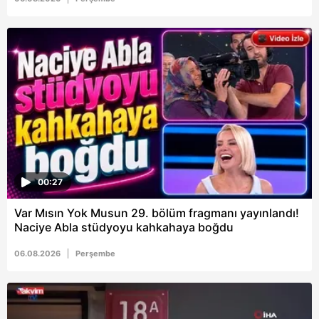
6698 sayılı Kişisel Verilerin Korunması Kanunu uyarınca
hazırlanmış Aydınlatma Metnimizi okumak ve sitemizde
ilgili mevzuata uygun olarak kullanılan çerezlerle ilgili bilgi
almak için lütfen
tıklayınız
.
00:27
Var Mısın Yok Musun 29. bölüm fragmanı yayınlandı!
Naciye Abla stüdyoyu kahkahaya boğdu
06.08.2026
Perşembe