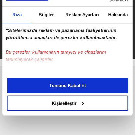
kaybetti
Rıza
Bilgiler
Reklam Ayarları
Hakkında
ÖNCEKİ HABER
İzmit’te cinayet: Ümitcan Şirin
"Sitelerimizde reklam ve pazarlama faaliyetlerinin
gözyaşlarıyla uğurlandı
yürütülmesi amaçları ile çerezler kullanılmaktadır.
Bu çerezler, kullanıcıların tarayıcı ve cihazlarını
tanımlayarak çalışırlar.
Bu çerezlere izin vermeniz halinde sizlere özel
kişiselleştirilmiş reklamlar sunabilir, sayfalarımızda sizlere
Tümünü Kabul Et
daha iyi reklam deneyimi yaşatabiliriz. Bunu yaparken
amacımızın size daha iyi bir reklam deneyimi sunmak
olduğunu ve sizlere en iyi içerikleri sunabilmek adına
Kişiselleştir
elimizden gelen çabayı gösterdiğimizi ve bu noktada,
reklamların maliyetlerimizi karşılamak noktasında tek gelir
kalemimiz olduğunu sizlere hatırlatmak isteriz.