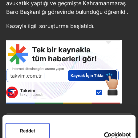
avukatlık yaptığı ve geçmişte Kahramanmaraş
Baro Başkanlığı görevinde bulunduğu öğrenildi.
Kazayla ilgili soruşturma başlatıldı.
SONRAKİ HABER
Elazığ’da feci olay: Dördüncü
Reddet
kattan düşen yaşlı kadın hayatını