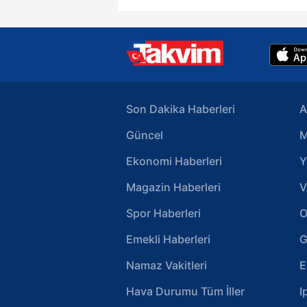
Son Dakika Haberleri
A
Güncel
M
Ekonomi Haberleri
Y
Magazin Haberleri
V
Spor Haberleri
O
Emekli Haberleri
G
Namaz Vakitleri
E
Hava Durumu Tüm İller
I