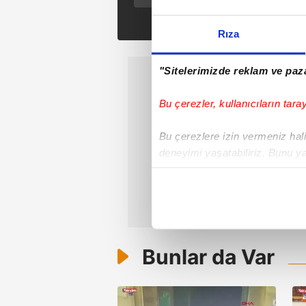
Rıza
"Sitelerimizde reklam ve paza
Bu çerezler, kullanıcıların tara
Bu çerezlere izin vermeniz halin
deneyimi yaşatabiliriz. Bunu y
içerikleri sunabilmek adına el
noktasında tek gelir kalemimiz 
Her halükârda, kullanıcılar, bu 
Bunlar da Var
Sizlere daha iyi bir hizmet sun
çerezler vasıtasıyla çeşitli kiş
amacıyla kullanılmaktadır. Diğer
reklam/pazarlama faaliyetlerinin