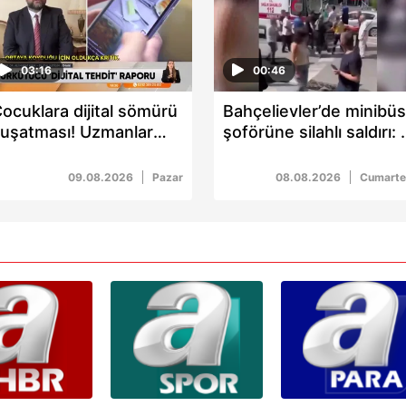
aşağıda yer alan panel vasıtasıyla belirleyebilirsiniz. Çerezlere iliş
lgilendirme Metnimizi
ziyaret edebilirsiniz.
03:16
00:46
Korunması Kanunu uyarınca hazırlanmış Aydınlatma Metnimizi okum
ocuklara dijital sömürü
Bahçelievler’de minibüs
 çerezlerle ilgili bilgi almak için lütfen
tıklayınız
.
uşatması! Uzmanlar
şoförüne silahlı saldırı: 
yardı
yaralı
09.08.2026
Pazar
08.08.2026
Cumarte