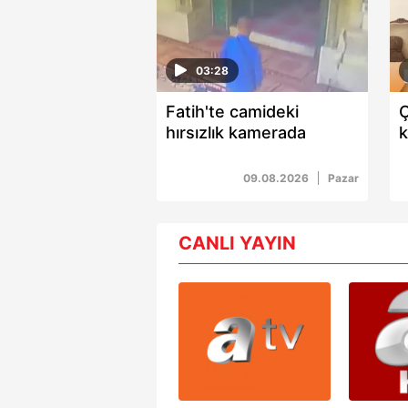
Çerezlere ilişkin tercihlerinizi 
butonuna tıklayabilir,
Çerez Bi
03:28
6698 sayılı Kişisel Verilerin 
Fatih'te camideki
Ç
mevzuata uygun olarak kullanılan
hırsızlık kamerada
k
u
09.08.2026
Pazar
CANLI YAYIN