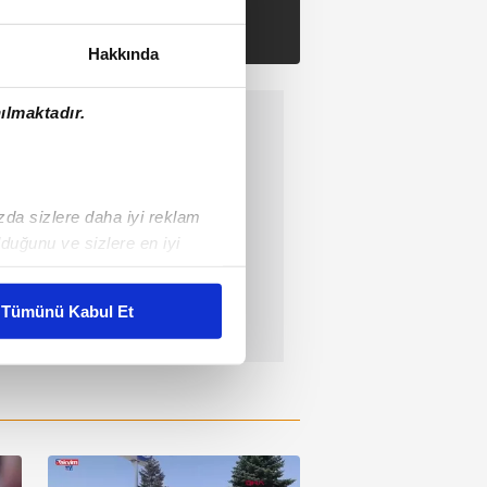
Hakkında
ılmaktadır.
ızda sizlere daha iyi reklam
duğunu ve sizlere en iyi
liyetlerimizi karşılamak
Tümünü Kabul Et
ar gösterilmeyecektir."
çerezler kullanılmaktadır. Bu
u hizmetlerinin sunulması
i ve sizlere yönelik
nılacaktır.