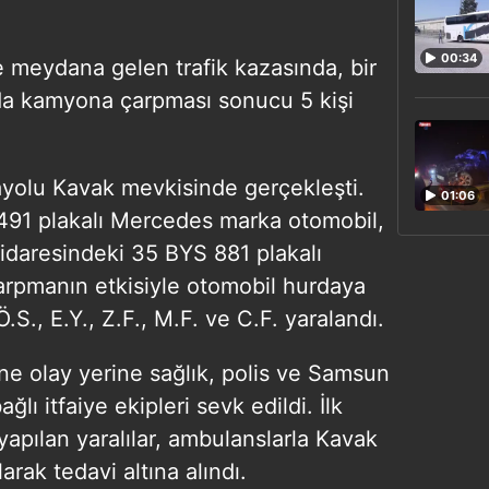
00:34
e meydana gelen trafik kazasında, bir
nda kamyona çarpması sonucu 5 kişi
yolu Kavak mevkisinde gerçekleşti.
01:06
 491 plakalı Mercedes marka otomobil,
 idaresindeki 35 BYS 881 plakalı
rpmanın etkisiyle otomobil hurdaya
S., E.Y., Z.F., M.F. ve C.F. yaralandı.
ine olay yerine sağlık, polis ve Samsun
lı itfaiye ekipleri sevk edildi. İlk
yapılan yaralılar, ambulanslarla Kavak
arak tedavi altına alındı.