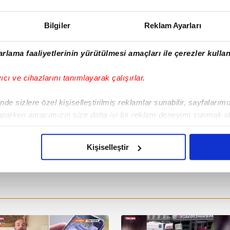
Bilgiler
Reklam Ayarları
rlama faaliyetlerinin yürütülmesi amaçları ile çerezler kullan
yıcı ve cihazlarını tanımlayarak çalışırlar.
de sizlere özel kişiselleştirilmiş reklamlar sunabilir, sayfalarım
aparken amacımızın size daha iyi bir reklam deneyimi sunmak ol
imizden gelen çabayı gösterdiğimizi ve bu noktada, reklamların ma
olduğunu sizlere hatırlatmak isteriz.
Kişiselleştir
çerezlere izin vermedikleri takdirde, kullanıcılara hedefli reklaml
abilmek için İnternet Sitemizde kendimize ve üçüncü kişilere ait 
isel verileriniz işlenmekte olup gerekli olan çerezler bilgi toplum
 çerezler, sitemizin daha işlevsel kılınması ve kişiselleştirilmes
 yapılması, amaçlarıyla sınırlı olarak açık rızanız dahilinde kulla