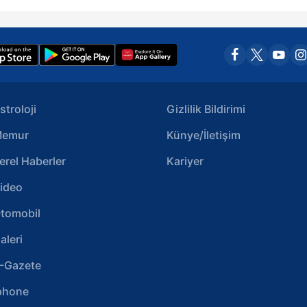
stroloji
Gizlilik Bildirimi
emur
Künye/İletişim
erel Haberler
Kariyer
ideo
tomobil
aleri
-Gazete
phone