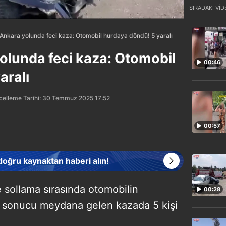
SIRADAKİ VİD
Ankara yolunda feci kaza: Otomobil hurdaya döndü! 5 yaralı
lunda feci kaza: Otomobil
00:46
aralı
elleme Tarihi: 30 Temmuz 2025 17:52
00:57
 doğru kaynaktan haberi alın!
 sollama sırasında otomobilin
00:28
sonucu meydana gelen kazada 5 kişi