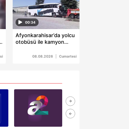
kin detaylı bilgi için Ayarlar
00:34
ak ve sitemizde ilgili
Afyonkarahisar’da yolcu
1
otobüsü ile kamyon
çarpıştı: 1 ölü 15 yaralı
si
08.08.2026
Cumartesi