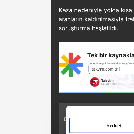
Kaza nedeniyle yolda kısa 
araçların kaldırılmasıyla tr
soruşturma başlatıldı.
ÖNCEKİ HABER
Beyoğlu'nda insanlık
dışı gasp!
Reddet