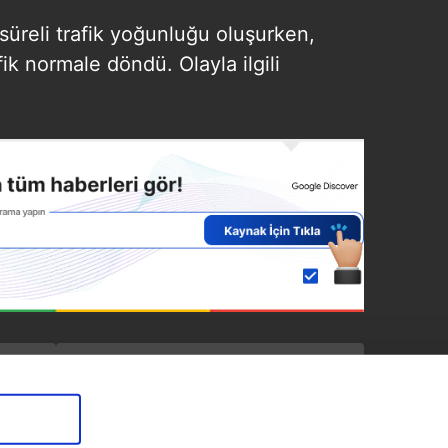
süreli trafik yoğunluğu oluşurken,
afik normale döndü. Olayla ilgili
SONRAKİ HABER
Rize’de kırmızı ışıkta
bekleyen tıra kamyon
çarptı: 1 yaralı