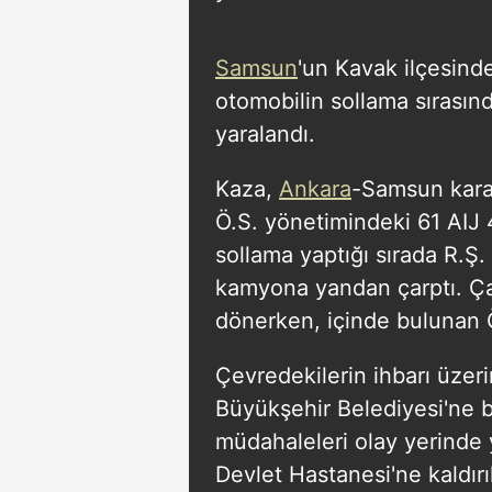
Samsun
'un Kavak ilçesind
otomobilin sollama sırası
yaralandı.
Kaza,
Ankara
-Samsun kara
Ö.S. yönetimindeki 61 AIJ
sollama yaptığı sırada R.Ş.
kamyona yandan çarptı. Ça
dönerken, içinde bulunan Ö.
Çevredekilerin ihbarı üzer
Büyükşehir Belediyesi'ne bağ
müdahaleleri olay yerinde 
Devlet Hastanesi'ne kaldırıl