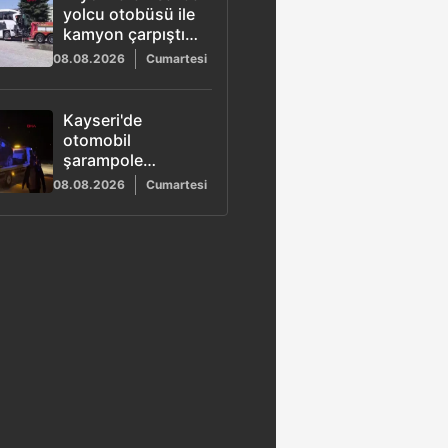
yolcu otobüsü ile
kamyon çarpıştı: 1
ölü 15 yaralı
08.08.2026
Cumartesi
Kayseri'de
otomobil
şarampole
devrildi: 11
08.08.2026
Cumartesi
yaşındaki Jinda
Gökçe hayatını
kaybetti