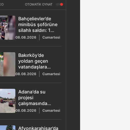
EO
OTOMATİK OYNAT
Bahçelievler’de
minibüs şoförüne
silahlı saldırı: 1
yaralı
08.08.2026
Cumartesi
Bakırköy’de
yoldan geçen
vatandaşlara
saldıran kadın
08.08.2026
Cumartesi
yakalandı
Adana'da su
projesi
çalışmasında
göçük: 1 ölü 1
08.08.2026
Cumartesi
yaralı
Afyonkarahisar’da