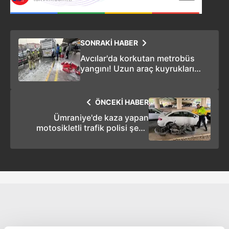
SONRAKİ HABER
Avcılar'da korkutan metrobüs
yangını! Uzun araç kuyrukları
oluştu
ÖNCEKİ HABER
Ümraniye'de kaza yapan
motosikletli trafik polisi şehit
oldu!