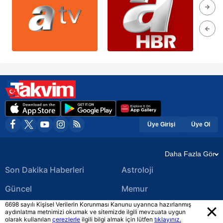
Üye Girişi
Üye Ol
Daha Fazla Gör
Son Dakika Haberleri
Astroloji
Güncel
Memur
6698 sayılı Kişisel Verilerin Korunması Kanunu uyarınca hazırlanmış
Ekonomi Haberleri
Yerel Haberler
aydınlatma metnimizi okumak ve sitemizde ilgili mevzuata uygun
olarak kullanılan
çerezlerle
ilgili bilgi almak için lütfen
tıklayınız.