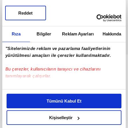
Reddet
Rıza
Bilgiler
Reklam Ayarları
Hakkında
"Sitelerimizde reklam ve pazarlama faaliyetlerinin
yürütülmesi amaçları ile çerezler kullanılmaktadır.
Bunlar da Var
Bu çerezler, kullanıcıların tarayıcı ve cihazlarını
tanımlayarak çalışırlar.
Bu çerezlere izin vermeniz halinde sizlere özel
kişiselleştirilmiş reklamlar sunabilir, sayfalarımızda sizlere
Tümünü Kabul Et
daha iyi reklam deneyimi yaşatabiliriz. Bunu yaparken
amacımızın size daha iyi bir reklam deneyimi sunmak
olduğunu ve sizlere en iyi içerikleri sunabilmek adına
Kişiselleştir
elimizden gelen çabayı gösterdiğimizi ve bu noktada,