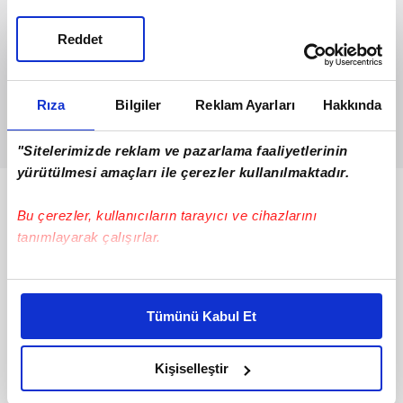
Reddet
Rıza
Bilgiler
Reklam Ayarları
Hakkında
"Sitelerimizde reklam ve pazarlama faaliyetlerinin
yürütülmesi amaçları ile çerezler kullanılmaktadır.
Bunlar da Var
Bu çerezler, kullanıcıların tarayıcı ve cihazlarını
tanımlayarak çalışırlar.
Bu çerezlere izin vermeniz halinde sizlere özel
kişiselleştirilmiş reklamlar sunabilir, sayfalarımızda sizlere
Tümünü Kabul Et
daha iyi reklam deneyimi yaşatabiliriz. Bunu yaparken
amacımızın size daha iyi bir reklam deneyimi sunmak
olduğunu ve sizlere en iyi içerikleri sunabilmek adına
Kişiselleştir
elimizden gelen çabayı gösterdiğimizi ve bu noktada,