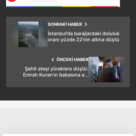
SONRAKİ HABER
İstanbul’da barajlardaki doluluk
oranı yüzde 22’nin altına düştü
ÖNCEKİ HABER
Şehit ateşi yüreklere düştü:
Emrah Kuran’ın babasına acı
haber böyle verildi