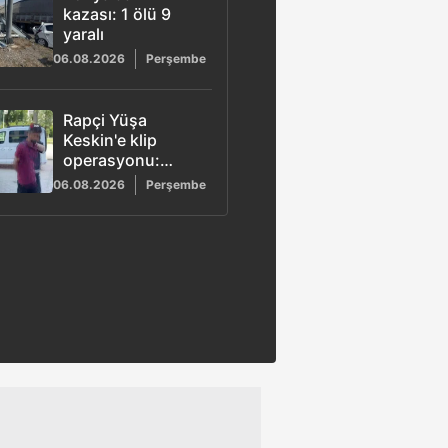
kazası: 1 ölü 9
yaralı
06.08.2026
Perşembe
Rapçi Yüşa
Keskin'e klip
operasyonu:
Tüfekle poz veren
06.08.2026
Perşembe
4 şüpheli adliyeye
sevk edildi