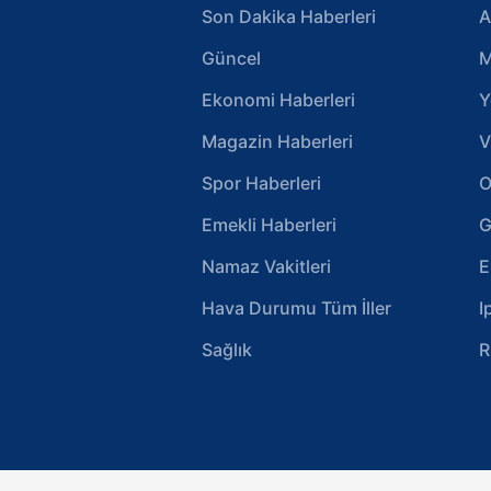
Son Dakika Haberleri
A
Güncel
M
Ekonomi Haberleri
Y
Magazin Haberleri
V
Spor Haberleri
O
Emekli Haberleri
G
Namaz Vakitleri
E
Hava Durumu Tüm İller
I
Sağlık
R