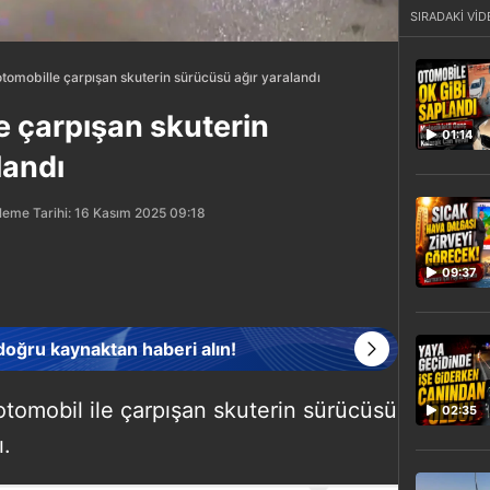
SIRADAKİ VİD
tomobille çarpışan skuterin sürücüsü ağır yaralandı
e çarpışan skuterin
01:14
landı
leme Tarihi: 16 Kasım 2025 09:18
09:37
 doğru kaynaktan haberi alın!
otomobil ile çarpışan skuterin sürücüsü
02:35
ı.