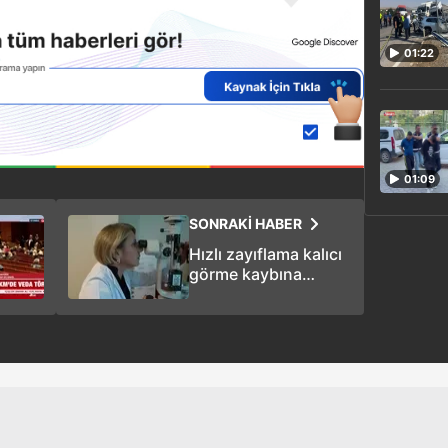
01:22
01:09
SONRAKİ HABER
Hızlı zayıflama kalıcı
görme kaybına
neden
olabilir...Zayıflama
ilaçlarında körlük
riski!