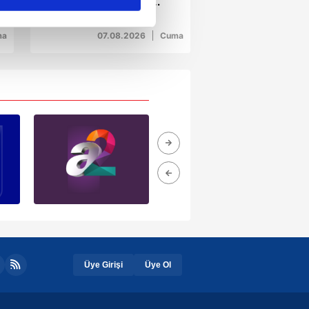
teyzeden güldüren
sözler: "Gız bu ne gada
ar gösterilmeyecektir."
güççük"
ma
07.08.2026
Cuma
çerezler kullanılmaktadır. Bu
u hizmetlerinin sunulması
i ve sizlere yönelik
nılacaktır.
kin detaylı bilgi için Ayarlar
ak ve sitemizde ilgili
Üye Girişi
Üye Ol