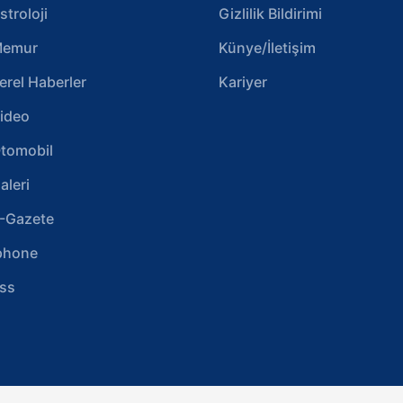
stroloji
Gizlilik Bildirimi
emur
Künye/İletişim
erel Haberler
Kariyer
ideo
tomobil
aleri
-Gazete
phone
ss