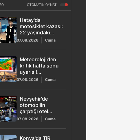
EO
OTOMATİK OYNAT
Hatay'da
motosiklet kazası:
22 yaşındaki
Osman Yamaner
07.08.2026
Cuma
hayatını kaybetti
Meteoroloji’den
kritik hafta sonu
uyarısı!
Marmara'ya yağış
07.08.2026
Cuma
ve poyraz geliyor
Nevşehir'de
otomobilin
çarptığı otel
çalışanı Tansu
07.08.2026
Cuma
Kaya hayatını
kaybetti: O anlar
kamerada
Konya'da TIR