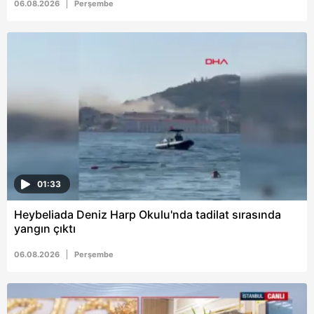
06.08.2026
Perşembe
Metnimizi
ziyaret edebilirsiniz.
6698 sayılı Kişisel Verilerin Korunması Kanunu uyarınca
hazırlanmış Aydınlatma Metnimizi okumak ve sitemizde
ilgili mevzuata uygun olarak kullanılan çerezlerle ilgili bilgi
almak için lütfen
tıklayınız
.
01:33
Heybeliada Deniz Harp Okulu'nda tadilat sırasında
yangın çıktı
06.08.2026
Perşembe