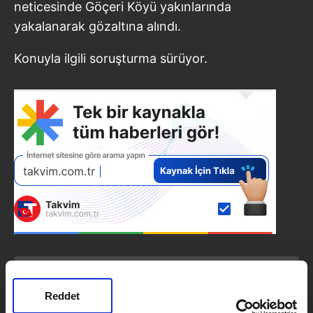
neticesinde Göçeri Köyü yakınlarında
yakalanarak gözaltına alındı.
Konuyla ilgili soruşturma sürüyor.
SONRAKİ HABER
Evinde boğulmuş şekilde
Reddet
bulunmuştu: Eşinin yeğeni