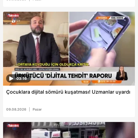
6698 sayılı Kişisel Verilerin Korunması Kanunu uyarınca
hazırlanmış Aydınlatma Metnimizi okumak ve sitemizde
ilgili mevzuata uygun olarak kullanılan çerezlerle ilgili bilgi
almak için lütfen
tıklayınız
.
03:16
Çocuklara dijital sömürü kuşatması! Uzmanlar uyardı
09.08.2026
Pazar