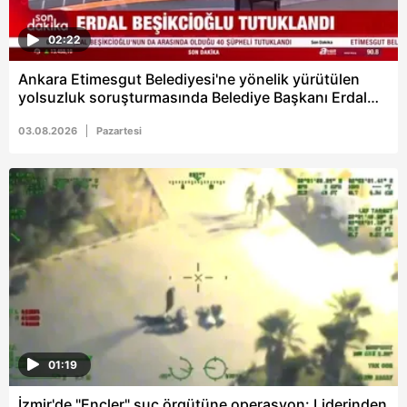
ilgili mevzuata uygun olarak kullanılan çerezlerle ilgili bilgi
almak için lütfen
tıklayınız
.
02:22
Ankara Etimesgut Belediyesi'ne yönelik yürütülen
yolsuzluk soruşturmasında Belediye Başkanı Erdal
Beşikçioğlu tutuklandı
03.08.2026
Pazartesi
01:19
İzmir'de "Ençler" suç örgütüne operasyon: Liderinden