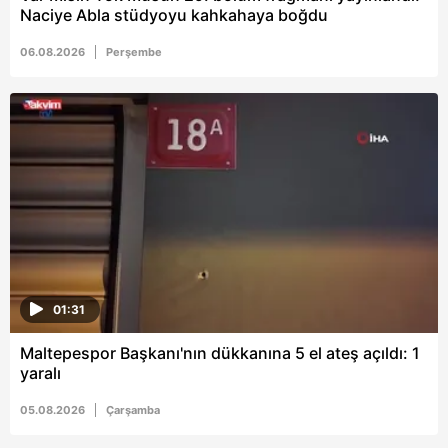
Naciye Abla stüdyoyu kahkahaya boğdu
06.08.2026
Perşembe
01:31
Maltepespor Başkanı'nın dükkanına 5 el ateş açıldı: 1
yaralı
05.08.2026
Çarşamba