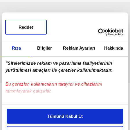
Reddet
Rıza
Bilgiler
Reklam Ayarları
Hakkında
"Sitelerimizde reklam ve pazarlama faaliyetlerinin
yürütülmesi amaçları ile çerezler kullanılmaktadır.
Bu çerezler, kullanıcıların tarayıcı ve cihazlarını
tanımlayarak çalışırlar.
Bunlar da Var
Bu çerezlere izin vermeniz halinde sizlere özel
kişiselleştirilmiş reklamlar sunabilir, sayfalarımızda sizlere
Tümünü Kabul Et
daha iyi reklam deneyimi yaşatabiliriz. Bunu yaparken
amacımızın size daha iyi bir reklam deneyimi sunmak