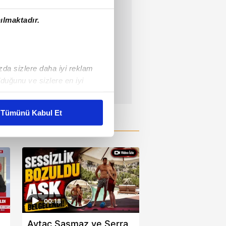
ılmaktadır.
ızda sizlere daha iyi reklam
duğunu ve sizlere en iyi
liyetlerimizi karşılamak
Tümünü Kabul Et
ar gösterilmeyecektir."
çerezler kullanılmaktadır. Bu
u hizmetlerinin sunulması
i ve sizlere yönelik
nılacaktır.
00:18
kin detaylı bilgi için Ayarlar
Aytaç Şaşmaz ve Serra