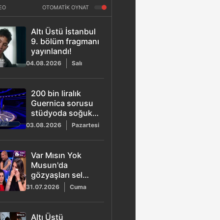
EO
OTOMATİK OYNAT
Altı Üstü İstanbul
9. bölüm fragmanı
yayınlandı!
04.08.2026
Salı
200 bin liralık
Guernica sorusu
stüdyoda soğuk
rüzgarlar estirdi
03.08.2026
Pazartesi
Var Mısın Yok
Musun'da
gözyaşları sel
oldu: Eda vefat
31.07.2026
Cuma
eden babasını
hatırlayınca ağladı
Altı Üstü