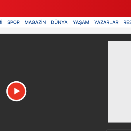
İ
SPOR
MAGAZİN
DÜNYA
YAŞAM
YAZARLAR
RE