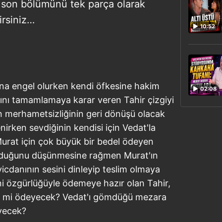
. son bölümünü tek parça olarak
irsiniz…
10:52
sına engel olurken kendi öfkesine hakim
02:08
ını tamamlamaya karar veren Tahir çizgiyi
in merhametsizliğinin geri dönüşü olacak
nirken sevdiğinin kendisi için Vedat'la
Murat için çok büyük bir bedel ödeyen
olduğunu düşünmesine rağmen Murat'ın
vicdanının sesini dinleyip teslim olmaya
lini özgürlüğüyle ödemeye hazır olan Tahir,
el mi ödeyecek? Vedat'ı gömdüğü mezara
eyecek?