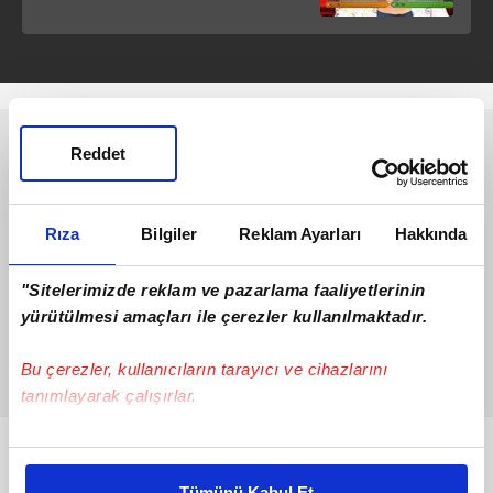
Son kararım demedi yarışmaya
veda etti
Reddet
Rıza
Bilgiler
Reklam Ayarları
Hakkında
"Sitelerimizde reklam ve pazarlama faaliyetlerinin
yürütülmesi amaçları ile çerezler kullanılmaktadır.
Bu çerezler, kullanıcıların tarayıcı ve cihazlarını
tanımlayarak çalışırlar.
Bu çerezlere izin vermeniz halinde sizlere özel
Bunlar da Var
kişiselleştirilmiş reklamlar sunabilir, sayfalarımızda sizlere
Tümünü Kabul Et