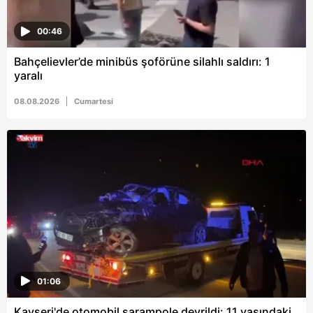
00:46
Bahçelievler’de minibüs şoförüne silahlı saldırı: 1
yaralı
08.08.2026
Cumartesi
01:06
Kayseri'de otomobil şarampole devrildi: 11 yaşındaki