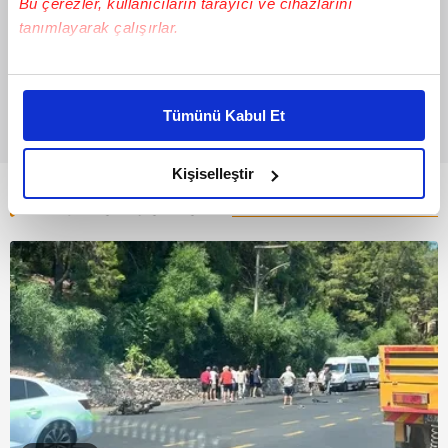
Bu çerezler, kullanıcıların tarayıcı ve cihazlarını
tanımlayarak çalışırlar.
Bu çerezlere izin vermeniz halinde sizlere özel
kişiselleştirilmiş reklamlar sunabilir, sayfalarımızda sizlere
Tümünü Kabul Et
daha iyi reklam deneyimi yaşatabiliriz. Bunu yaparken
amacımızın size daha iyi bir reklam deneyimi sunmak
olduğunu ve sizlere en iyi içerikleri sunabilmek adına
Kişiselleştir
elimizden gelen çabayı gösterdiğimizi ve bu noktada,
Bunlar da Var
reklamların maliyetlerimizi karşılamak noktasında tek gelir
kalemimiz olduğunu sizlere hatırlatmak isteriz.
Her halükârda, kullanıcılar, bu çerezlere izin vermedikleri
takdirde, kullanıcılara hedefli reklamlar
gösterilmeyecektir."
Sizlere daha iyi bir hizmet sunabilmek için İnternet
Sitemizde kendimize ve üçüncü kişilere ait çerezler
kullanılmaktadır. Bu çerezler vasıtasıyla çeşitli kişisel