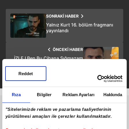
SONRAKİ HABER
Yalnız Kurt 16. bölüm fragmanı
yayınlandı
ÖNCEKİ HABER
İZLE I Ben Bu Cihana Sığmazam
22. bölüm fragmanı | "Aldığı her
cana karşılık ailesinden bir can
Reddet
alacağım!"
Rıza
Bilgiler
Reklam Ayarları
Hakkında
"Sitelerimizde reklam ve pazarlama faaliyetlerinin
yürütülmesi amaçları ile çerezler kullanılmaktadır.