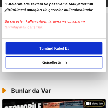
"Sitelerimizde reklam ve pazarlama faaliyetlerinin
yürütülmesi amaçları ile çerezler kullanılmaktadır.
Bu çerezler, kullanıcıların tarayıcı ve cihazlarını
tanımlayarak çalışırlar.
Bu çerezlere izin vermeniz halinde sizlere özel
kişiselleştirilmiş reklamlar sunabilir, sayfalarımızda sizlere
Tümünü Kabul Et
daha iyi reklam deneyimi yaşatabiliriz. Bunu yaparken
amacımızın size daha iyi bir reklam deneyimi sunmak
olduğunu ve sizlere en iyi içerikleri sunabilmek adına
Kişiselleştir
elimizden gelen çabayı gösterdiğimizi ve bu noktada,
reklamların maliyetlerimizi karşılamak noktasında tek gelir
kalemimiz olduğunu sizlere hatırlatmak isteriz.
Bunlar da Var
Her halükârda, kullanıcılar, bu çerezlere izin vermedikleri
takdirde, kullanıcılara hedefli reklamlar
gösterilmeyecektir."