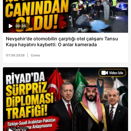
almak için lütfen
tıklayınız
.
02:35
Nevşehir'de otomobilin çarptığı otel çalışanı Tansu
Kaya hayatını kaybetti: O anlar kamerada
07.08.2026
Cuma
02:34