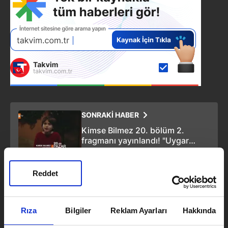
SONRAKİ HABER
Kimse Bilmez 20. bölüm 2.
fragmanı yayınlandı! "Uygar
kabusu bitti!"
Reddet
ÖNCEKİ HABER
Kaçak 7.Bölüm Fragmanı
Rıza
Bilgiler
Reklam Ayarları
Hakkında