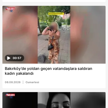
Metnimizi
ziyaret edebilirsiniz.
6698 sayılı Kişisel Verilerin Korunması Kanunu uyarınca
hazırlanmış Aydınlatma Metnimizi okumak ve sitemizde
ilgili mevzuata uygun olarak kullanılan çerezlerle ilgili bilgi
almak için lütfen
tıklayınız
.
00:57
Bakırköy’de yoldan geçen vatandaşlara saldıran
kadın yakalandı
08.08.2026
Cumartesi