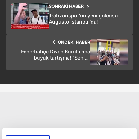
SONRAKİ HABER
Trabzonspor'un yeni golcüsü
Augusto İstanbul'da!
ÖNCEKİ HABER
Fenerbahçe Divan Kurulu'nda
büyük tartışma! "Sen mi
çıkaracaksın beni?"