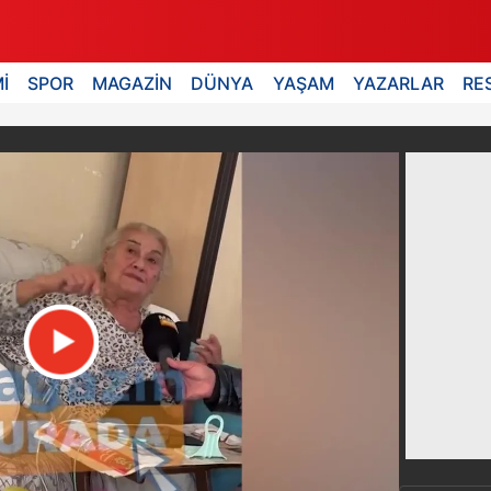
İ
SPOR
MAGAZİN
DÜNYA
YAŞAM
YAZARLAR
RE