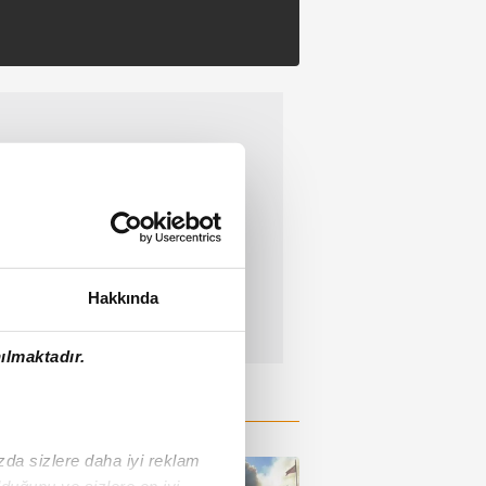
Hakkında
ılmaktadır.
ızda sizlere daha iyi reklam
duğunu ve sizlere en iyi