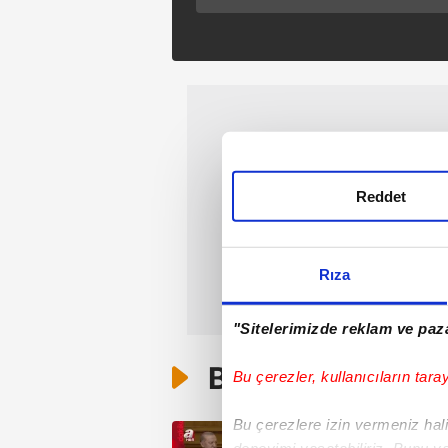
Belçika'ya uçuyorum
Reddet
Rıza
"Sitelerimizde reklam ve paza
Bunlar da Var
Bu çerezler, kullanıcıların tara
Bu çerezlere izin vermeniz halin
deneyimi yaşatabiliriz. Bunu y