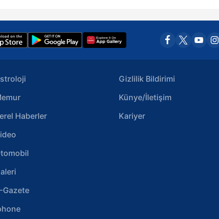
stroloji
Gizlilik Bildirimi
emur
Künye/İletişim
erel Haberler
Kariyer
ideo
tomobil
aleri
-Gazete
phone