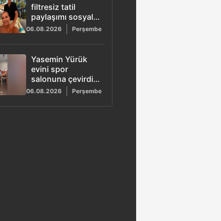
filtresiz tatil
paylaşımı sosyal
medyada gündem
06.08.2026
Perşembe
oldu
Yasemin Yürük
evini spor
salonuna çevirdi:
Ayağı iki yerden
06.08.2026
Perşembe
kırıldı 4 ay sonra
spora başladı