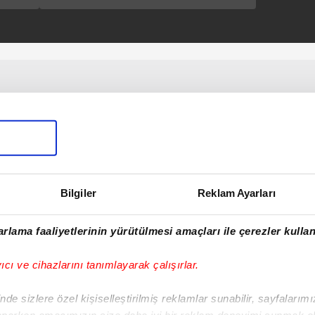
görenleri şaşırttı!
Bilgiler
Reklam Ayarları
rlama faaliyetlerinin yürütülmesi amaçları ile çerezler kullan
yıcı ve cihazlarını tanımlayarak çalışırlar.
de sizlere özel kişiselleştirilmiş reklamlar sunabilir, sayfalarım
aparken amacımızın size daha iyi bir reklam deneyimi sunmak ol