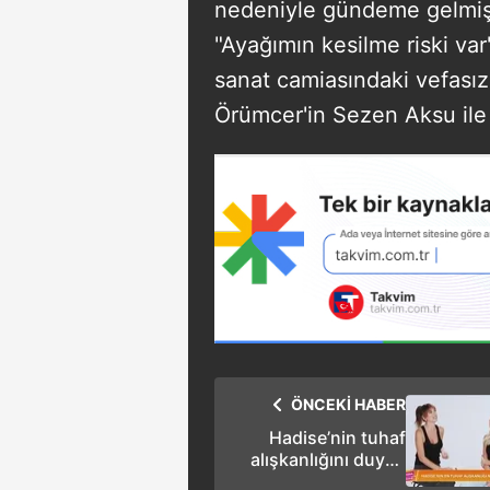
nedeniyle gündeme gelmişti
"Ayağımın kesilme riski var
sanat camiasındaki vefasız
Örümcer'in Sezen Aksu ile Iş
ÖNCEKİ HABER
Hadise’nin tuhaf
alışkanlığını duyan
şaştı kaldı: Onun için