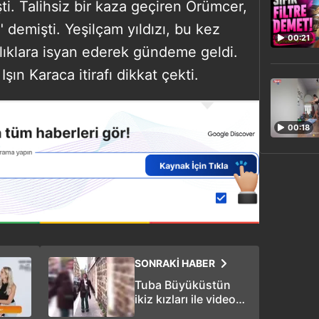
. Talihsiz bir kaza geçiren Örümcer,
" demişti. Yeşilçam yıldızı, bu kez
00:21
lıklara isyan ederek gündeme geldi.
ın Karaca itirafı dikkat çekti.
00:18
SONRAKİ HABER
Tuba Büyüküstün
ikiz kızları ile video
paylaştı! Son halleri