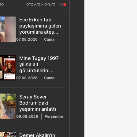
EO
OTOMATİK OYNAT
Ece Erken tatil
paylaşımına gelen
yorumlara ateş
püskürdü:
07.08.2026
Cuma
"Zekasız insana
tahammülüm yok"
Mine Tugay 1997
yılına ait
görüntülerini
paylaştı: "Çene
07.08.2026
Cuma
dolgusu"
iddiasına cevap
verdi
Seray Sever
Bodrum'daki
yaşamını anlattı
06.08.2026
Perşembe
Demet Akalın’ın