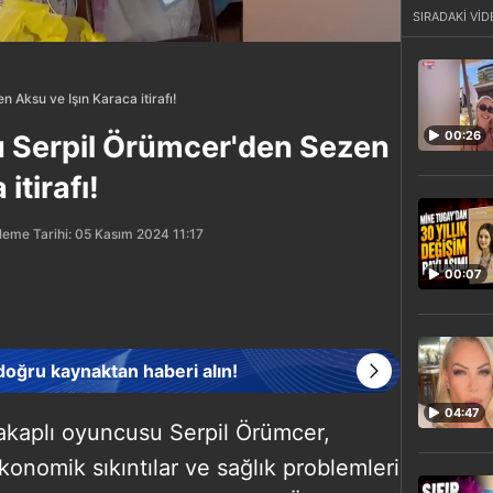
SIRADAKİ VİD
Aksu ve Işın Karaca itirafı!
00:26
 Serpil Örümcer'den Sezen
itirafı!
leme Tarihi: 05 Kasım 2024 11:17
00:07
 doğru kaynaktan haberi alın!
04:47
lakaplı oyuncusu Serpil Örümcer,
onomik sıkıntılar ve sağlık problemleri