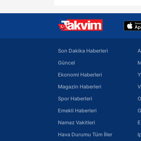
Son Dakika Haberleri
A
Güncel
M
Ekonomi Haberleri
Y
Magazin Haberleri
V
Spor Haberleri
O
Emekli Haberleri
G
Namaz Vakitleri
E
Hava Durumu Tüm İller
I