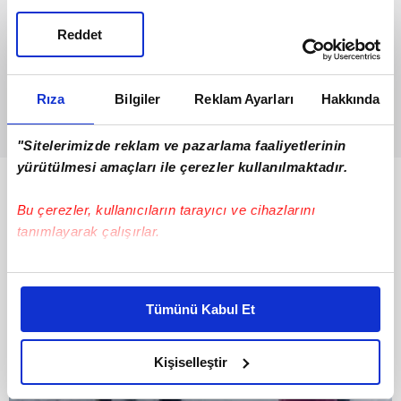
Reddet
Rıza
Bilgiler
Reklam Ayarları
Hakkında
"Sitelerimizde reklam ve pazarlama faaliyetlerinin
yürütülmesi amaçları ile çerezler kullanılmaktadır.
Bunlar da Var
Bu çerezler, kullanıcıların tarayıcı ve cihazlarını
tanımlayarak çalışırlar.
Bu çerezlere izin vermeniz halinde sizlere özel
kişiselleştirilmiş reklamlar sunabilir, sayfalarımızda sizlere
Tümünü Kabul Et
daha iyi reklam deneyimi yaşatabiliriz. Bunu yaparken
amacımızın size daha iyi bir reklam deneyimi sunmak
olduğunu ve sizlere en iyi içerikleri sunabilmek adına
Kişiselleştir
elimizden gelen çabayı gösterdiğimizi ve bu noktada,