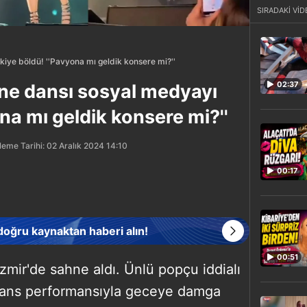
SIRADAKİ VİD
kiye böldü! ''Pavyona mı geldik konsere mi?''
02:37
ne dansı sosyal medyayı
ona mı geldik konsere mi?''
eme Tarihi: 02 Aralık 2024 14:10
00:17
 doğru kaynaktan haberi alın!
00:51
zmir'de sahne aldı. Ünlü popçu iddialı
ans performansıyla geceye damga