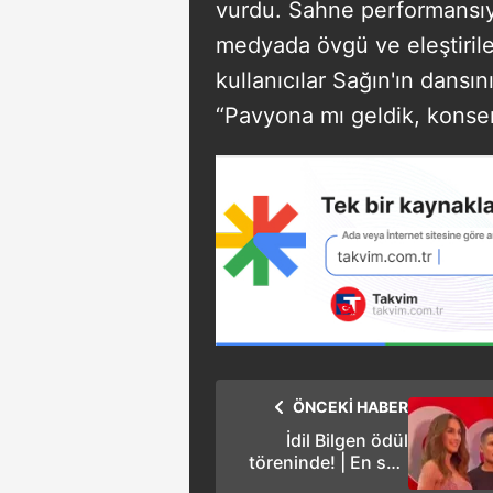
vurdu. Sahne performansıy
medyada övgü ve eleştiriler
kullanıcılar Sağın'ın dansın
“Pavyona mı geldik, konsere
ÖNCEKİ HABER
İdil Bilgen ödül
töreninde! | En son
magazin haberleri