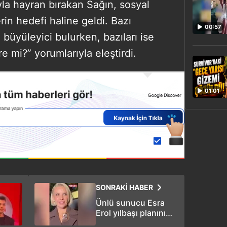
la hayran bırakan Sağın, sosyal
in hedefi haline geldi. Bazı
00:57
ı büyüleyici bulurken, bazıları ise
 mi?” yorumlarıyla eleştirdi.
01:01
SONRAKİ HABER
Ünlü sunucu Esra
Erol yılbaşı planını
açıkladı: Büyük aile