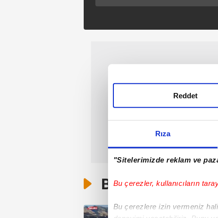
Reddet
Rıza
"Sitelerimizde reklam ve paza
Bunlar da Var
Bu çerezler, kullanıcıların tara
Bu çerezlere izin vermeniz halin
deneyimi yaşatabiliriz. Bunu y