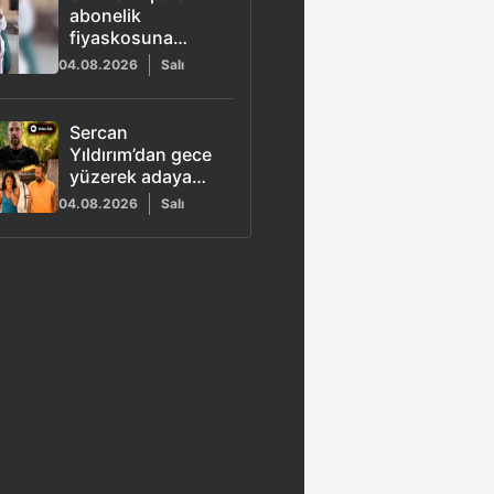
abonelik
fiyaskosuna
Gülben Ergen de
04.08.2026
Salı
katıldı: 'Özel
içerik' videolarına
tepki yağdı
Sercan
Yıldırım’dan gece
yüzerek adaya
gelen Beyza
04.08.2026
Salı
hakkında
açıklama