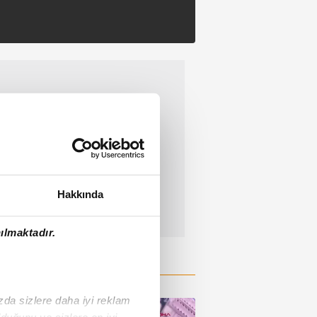
Hakkında
ılmaktadır.
ızda sizlere daha iyi reklam
duğunu ve sizlere en iyi