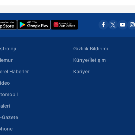
stroloji
Gizlilik Bildirimi
emur
Künye/İletişim
erel Haberler
Kariyer
ideo
tomobil
aleri
-Gazete
phone