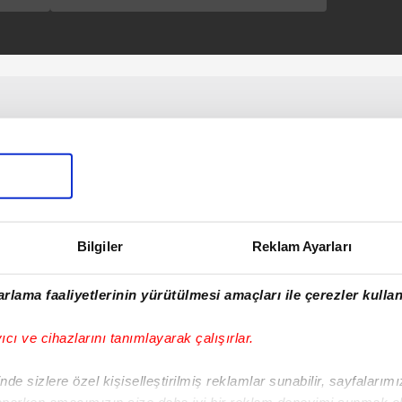
masası kurulacak
Bilgiler
Reklam Ayarları
rlama faaliyetlerinin yürütülmesi amaçları ile çerezler kullan
yıcı ve cihazlarını tanımlayarak çalışırlar.
de sizlere özel kişiselleştirilmiş reklamlar sunabilir, sayfalarım
aparken amacımızın size daha iyi bir reklam deneyimi sunmak ol