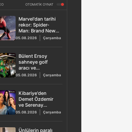
EO
OTOMATİK OYNAT
Marvel'dan tarihi
rekor: Spider-
Man: Brand New
Day 1 milyar
05.08.2026
Çarşamba
dolara en hızlı
ulaşan 2. film
oldu
Bülent Ersoy
sahneye golf
aracı ve
öpücüklerle gitti
05.08.2026
Çarşamba
Kibariye'den
Demet Özdemir
ve Serenay
Sarıkaya sürprizi
05.08.2026
Çarşamba
Ünlülerin paralı