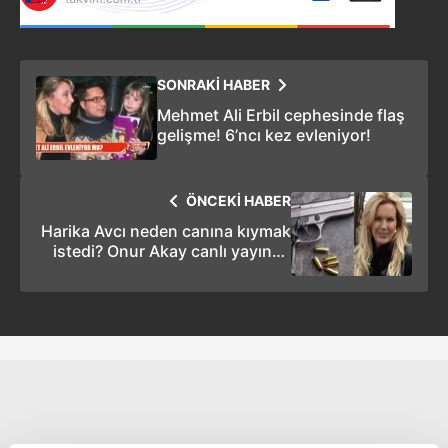
SONRAKİ HABER
Mehmet Ali Erbil cephesinde flaş
gelişme! 6’ncı kez evleniyor!
ÖNCEKİ HABER
Harika Avcı neden canına kıymak
istedi? Onur Akay canlı yayında
merak edilenleri anlattı