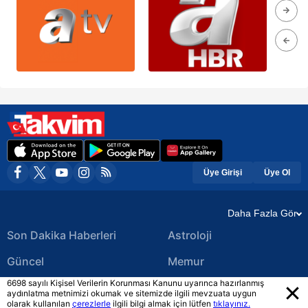
Üye Girişi
Üye Ol
Daha Fazla Gör
Son Dakika Haberleri
Astroloji
Güncel
Memur
6698 sayılı Kişisel Verilerin Korunması Kanunu uyarınca hazırlanmış
Ekonomi Haberleri
Yerel Haberler
aydınlatma metnimizi okumak ve sitemizde ilgili mevzuata uygun
olarak kullanılan
çerezlerle
ilgili bilgi almak için lütfen
tıklayınız.