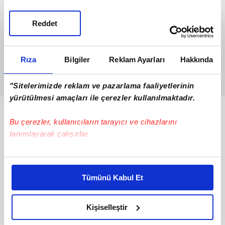
Reddet
Rıza
Bilgiler
Reklam Ayarları
Hakkında
"Sitelerimizde reklam ve pazarlama faaliyetlerinin
yürütülmesi amaçları ile çerezler kullanılmaktadır.
Bunlar da Var
Bu çerezler, kullanıcıların tarayıcı ve cihazlarını
tanımlayarak çalışırlar.
Bu çerezlere izin vermeniz halinde sizlere özel
kişiselleştirilmiş reklamlar sunabilir, sayfalarımızda sizlere
Tümünü Kabul Et
daha iyi reklam deneyimi yaşatabiliriz. Bunu yaparken
amacımızın size daha iyi bir reklam deneyimi sunmak
olduğunu ve sizlere en iyi içerikleri sunabilmek adına
Kişiselleştir
elimizden gelen çabayı gösterdiğimizi ve bu noktada,