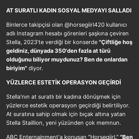
AT SURATLI KADIN SOSYAL MEDYAYI SALLADI
Binlerce takipçisi olan @horsegiirl420 kullanıcı
adlı Instagram hesabı görenleri şaşkına çeviren
Stella, 2023'te verdiği bir konserde
"Çiftliğe hoş
geldiniz, dünyada 350'den fazla at türü
olduğunu biliyor muydunuz? Ben de onlardan
biriyim"
diyor.
YÜZLERCE ESTETİK OPERASYON GEÇİRDİ
Stella'nın at suratlı bir kadına dönüşmek için
yüzlerce estetik operasyon geçirdiği belirtiliyor.
At suratına sahip olmak için bıçak altına yatan
Stella Staillion, yeni yüzünden çok memnun.
ABC Enternainment'a konuşan "HorsegiirL"
"Ben