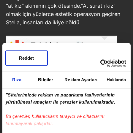
"at kız" akımının çok ötesinde."At suratlı kız"
olmak için yüzlerce estetik operasyon geçiren
Stella, insanları da ikiye böldü.
Reddet
Rıza
Bilgiler
Reklam Ayarları
Hakkında
"Sitelerimizde reklam ve pazarlama faaliyetlerinin
yürütülmesi amaçları ile çerezler kullanılmaktadır.
SONRAKİ HABER
Bu çerezler, kullanıcıların tarayıcı ve cihazlarını
İZLE I Amerika’da ölü bulunan
tanımlayarak çalışırlar.
fenomen Yağmur Taktaş'ın