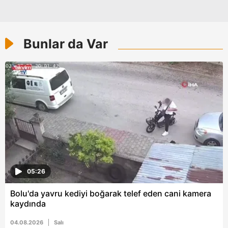
kılınması ve kişiselleştirilmesi ve sizlere yönelik
reklam/pazarlama faaliyetlerinin yapılması, amaçlarıyla
sınırlı olarak açık rızanız dahilinde kullanılacaktır.
Bunlar da Var
Çerezlere ilişkin tercihlerinizi aşağıda yer alan panel
vasıtasıyla belirleyebilirsiniz. Çerezlere ilişkin detaylı bilgi
için Ayarlar butonuna tıklayabilir,
Çerez Bilgilendirme
Metnimizi
ziyaret edebilirsiniz.
6698 sayılı Kişisel Verilerin Korunması Kanunu uyarınca
hazırlanmış Aydınlatma Metnimizi okumak ve sitemizde
ilgili mevzuata uygun olarak kullanılan çerezlerle ilgili bilgi
almak için lütfen
tıklayınız
.
05:26
Bolu'da yavru kediyi boğarak telef eden cani kamera
kaydında
04.08.2026
Salı