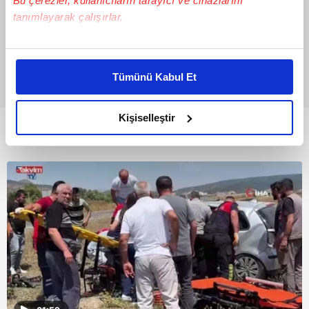
Bu çerezler, kullanıcıların tarayıcı ve cihazlarını
tanımlayarak çalışırlar.
Bu çerezlere izin vermeniz halinde sizlere özel
kişiselleştirilmiş reklamlar sunabilir, sayfalarımızda sizlere
Tümünü Kabul Et
daha iyi reklam deneyimi yaşatabiliriz. Bunu yaparken
amacımızın size daha iyi bir reklam deneyimi sunmak
olduğunu ve sizlere en iyi içerikleri sunabilmek adına
Kişiselleştir
Bunlar da Var
elimizden gelen çabayı gösterdiğimizi ve bu noktada,
reklamların maliyetlerimizi karşılamak noktasında tek gelir
kalemimiz olduğunu sizlere hatırlatmak isteriz.
Her halükârda, kullanıcılar, bu çerezlere izin vermedikleri
takdirde, kullanıcılara hedefli reklamlar
gösterilmeyecektir."
Sizlere daha iyi bir hizmet sunabilmek için İnternet
Sitemizde kendimize ve üçüncü kişilere ait çerezler
kullanılmaktadır. Bu çerezler vasıtasıyla çeşitli kişisel