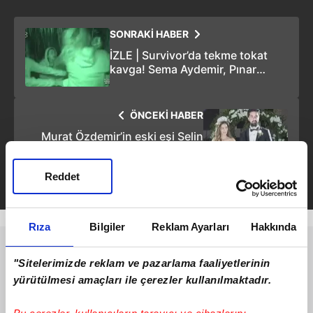
SONRAKİ HABER
İZLE | Survivor’da tekme tokat
kavga! Sema Aydemir, Pınar
Saka’yı böyle darbetti: İşte o
anlar
ÖNCEKİ HABER
Murat Özdemir’in eski eşi Selin
Kabaklı’dan bomba sözler:
“Konuşursam yer yerinden
Reddet
oynar”
Rıza
Bilgiler
Reklam Ayarları
Hakkında
"Sitelerimizde reklam ve pazarlama faaliyetlerinin
yürütülmesi amaçları ile çerezler kullanılmaktadır.