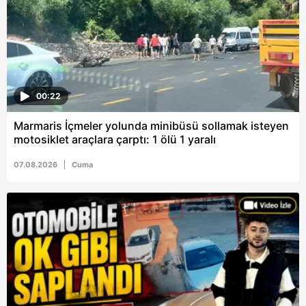
6698 sayılı Kişisel Verilerin Korunması Kanunu uyarınca
hazırlanmış Aydınlatma Metnimizi okumak ve sitemizde
ilgili mevzuata uygun olarak kullanılan çerezlerle ilgili bilgi
almak için lütfen
tıklayınız
.
00:22
Marmaris İçmeler yolunda minibüsü sollamak isteyen
motosiklet araçlara çarptı: 1 ölü 1 yaralı
07.08.2026
Cuma