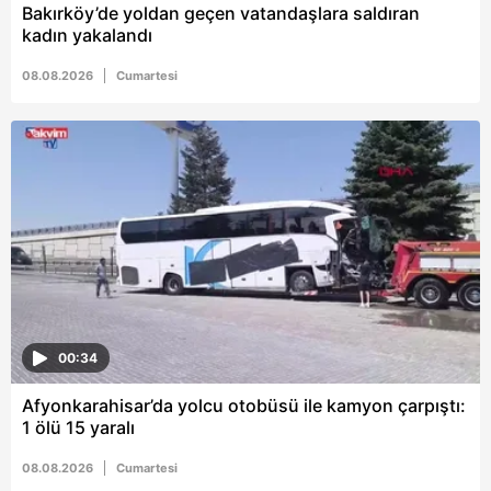
vasıtasıyla belirleyebilirsiniz. Çerezlere ilişkin detaylı bilgi
Bakırköy’de yoldan geçen vatandaşlara saldıran
için Ayarlar butonuna tıklayabilir,
Çerez Bilgilendirme
kadın yakalandı
Metnimizi
ziyaret edebilirsiniz.
08.08.2026
Cumartesi
6698 sayılı Kişisel Verilerin Korunması Kanunu uyarınca
hazırlanmış Aydınlatma Metnimizi okumak ve sitemizde
ilgili mevzuata uygun olarak kullanılan çerezlerle ilgili bilgi
almak için lütfen
tıklayınız
.
00:34
Afyonkarahisar’da yolcu otobüsü ile kamyon çarpıştı:
1 ölü 15 yaralı
08.08.2026
Cumartesi