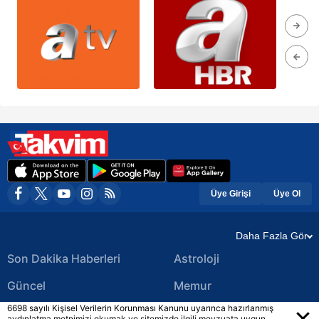
Üye Girişi
Üye Ol
Daha Fazla Gör
Son Dakika Haberleri
Astroloji
Güncel
Memur
6698 sayılı Kişisel Verilerin Korunması Kanunu uyarınca hazırlanmış
Ekonomi Haberleri
Yerel Haberler
aydınlatma metnimizi okumak ve sitemizde ilgili mevzuata uygun