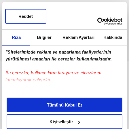
Reddet
Rıza
Bilgiler
Reklam Ayarları
Hakkında
"Sitelerimizde reklam ve pazarlama faaliyetlerinin
yürütülmesi amaçları ile çerezler kullanılmaktadır.
Bunlar da Var
Bu çerezler, kullanıcıların tarayıcı ve cihazlarını
tanımlayarak çalışırlar.
Bu çerezlere izin vermeniz halinde sizlere özel
kişiselleştirilmiş reklamlar sunabilir, sayfalarımızda sizlere
Tümünü Kabul Et
daha iyi reklam deneyimi yaşatabiliriz. Bunu yaparken
amacımızın size daha iyi bir reklam deneyimi sunmak
olduğunu ve sizlere en iyi içerikleri sunabilmek adına
Kişiselleştir
elimizden gelen çabayı gösterdiğimizi ve bu noktada,