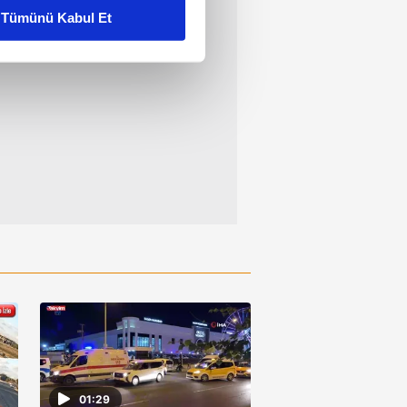
Tümünü Kabul Et
ar gösterilmeyecektir."
çerezler kullanılmaktadır. Bu
u hizmetlerinin sunulması
i ve sizlere yönelik
nılacaktır.
kin detaylı bilgi için Ayarlar
ak ve sitemizde ilgili
01:29