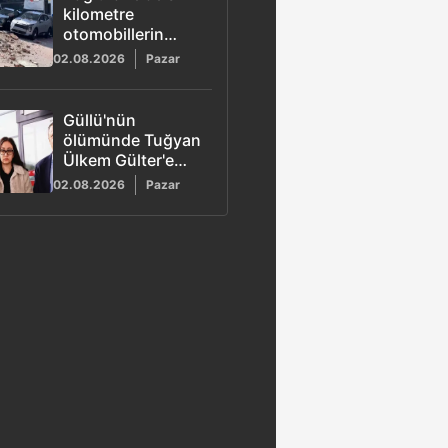
kilometre
otomobillerin
üzerine duvar
02.08.2026
Pazar
çöktü
Güllü'nün
ölümünde Tuğyan
Ülkem Gülter'e
ağırlaştırılmış
02.08.2026
Pazar
müebbet hapis
talebi