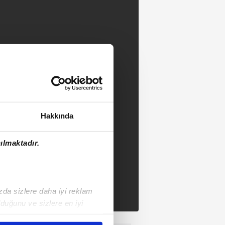
Hakkında
ılmaktadır.
ızda sizlere daha iyi reklam
duğunu ve sizlere en iyi
liyetlerimizi karşılamak