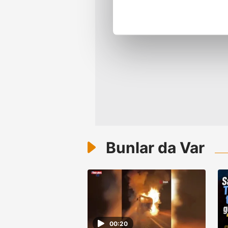
noktasında tek gelir kalemimiz 
Her halükârda, kullanıcılar, bu 
Sizlere daha iyi bir hizmet sun
çerezler vasıtasıyla çeşitli kiş
amacıyla kullanılmaktadır. Diğer
reklam/pazarlama faaliyetlerinin
Çerezlere ilişkin tercihlerinizi 
butonuna tıklayabilir,
Çerez Bi
Bunlar da Var
6698 sayılı Kişisel Verilerin 
mevzuata uygun olarak kullanılan
00:20