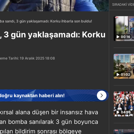
SIRADAKİ VİD
ba sandı, 3 gün yaklaşamadı: Korku ihbarla son buldu!
, 3 gün yaklaşamadı: Korku
00:16
eme Tarihi: 19 Aralık 2025 18:08
01:02
 doğru kaynaktan haberi alın!
 kırsal alana düşen bir insansız hava
04:55
ndan bomba sanılarak 3 gün boyunca
pılan bildirim sonrası bölgeye