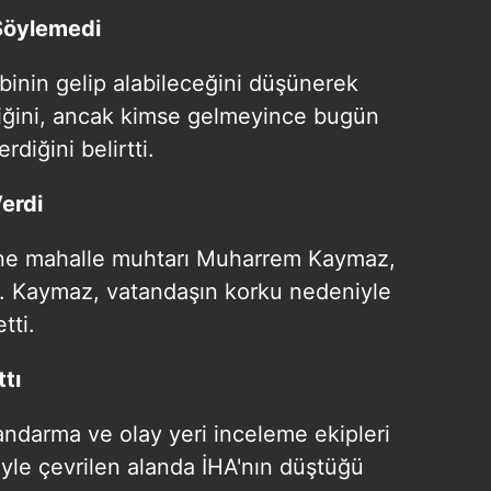
Söylemedi
binin gelip alabileceğini düşünerek
iğini, ancak kimse gelmeyince bugün
diğini belirtti.
Verdi
ine mahalle muhtarı Muharrem Kaymaz,
u. Kaymaz, vatandaşın korku nedeniyle
tti.
tı
andarma ve olay yeri inceleme ekipleri
iyle çevrilen alanda İHA'nın düştüğü