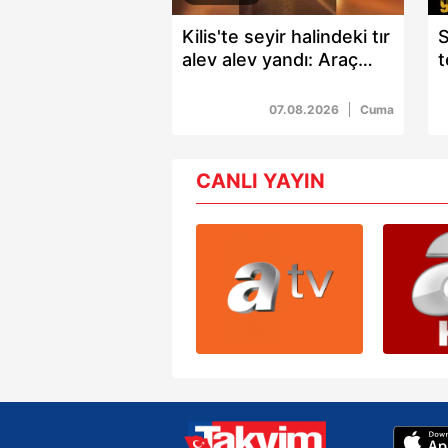
Kilis'te seyir halindeki tır
S
alev alev yandı: Araç
t
kullanılamaz hale geldi
s
g
07.08.2026
Cuma
CANLI YAYIN