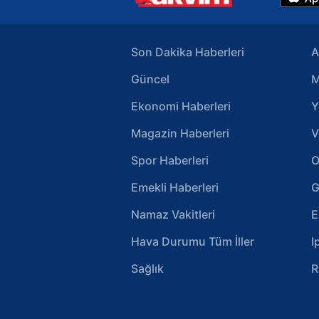
Son Dakika Haberleri
A
Güncel
M
Ekonomi Haberleri
Y
Magazin Haberleri
V
Spor Haberleri
O
Emekli Haberleri
G
Namaz Vakitleri
E
Hava Durumu Tüm İller
I
Sağlık
R