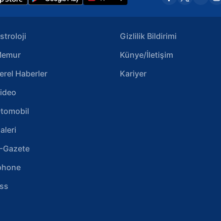
stroloji
Gizlilik Bildirimi
emur
Künye/İletişim
erel Haberler
Kariyer
ideo
tomobil
aleri
-Gazete
phone
ss