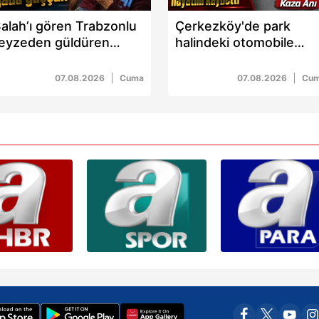
alah’ı gören Trabzonlu
Çerkezköy'de park
eyzeden güldüren
halindeki otomobile
özler: "Gız bu ne gada
çarpan 22 yaşındaki
üççük"
Utku hayatını kaybetti
07.08.2026
Cuma
07.08.2026
Cu