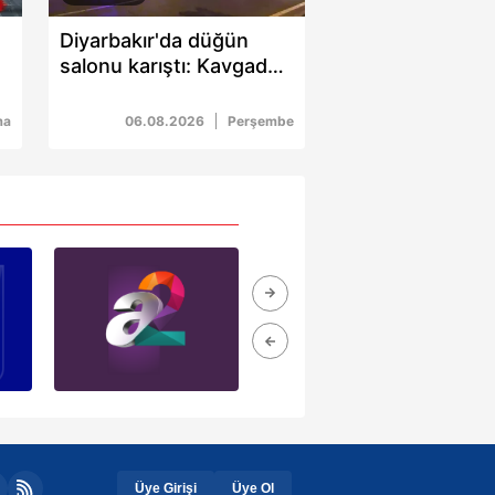
Diyarbakır'da düğün
salonu karıştı: Kavgada
5 kişi yaralandı
ma
06.08.2026
Perşembe
Üye Girişi
Üye Ol