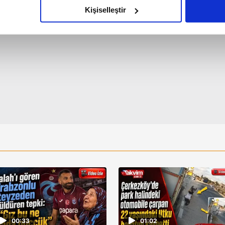
olduğunu sizlere hatırlatmak isteriz.
Kişiselleştir
çerezlere izin vermedikleri takdirde, kullanıcılara hedefli reklaml
abilmek için İnternet Sitemizde kendimize ve üçüncü kişilere ait 
isel verileriniz işlenmekte olup gerekli olan çerezler bilgi toplum
 çerezler, sitemizin daha işlevsel kılınması ve kişiselleştirilmes
 yapılması, amaçlarıyla sınırlı olarak açık rızanız dahilinde kulla
aşağıda yer alan panel vasıtasıyla belirleyebilirsiniz. Çerezlere iliş
lgilendirme Metnimizi
ziyaret edebilirsiniz.
Korunması Kanunu uyarınca hazırlanmış Aydınlatma Metnimizi okum
 çerezlerle ilgili bilgi almak için lütfen
tıklayınız
.
00:33
01:02