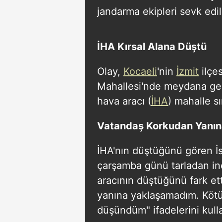
jandarma ekipleri sevk edil
İHA Kırsal Alana Düştü
Olay,
Kocaeli
'nin
İzmit
ilçes
Mahallesi'nde meydana geldi
hava aracı (
İHA
) mahalle sı
Vatandaş Korkudan Yanın
İHA'nın düştüğünü gören İs
çarşamba günü tarladan in
aracının düştüğünü fark et
yanına yaklaşamadım. Kötü 
düşündüm" ifadelerini kull