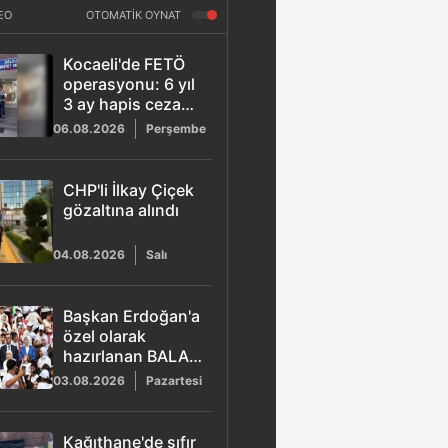
EO
OTOMATİK OYNAT
Kocaeli'de FETÖ
operasyonu: 6 yıl
3 ay hapis cezası
bulunan ihraç
06.08.2026
Perşembe
kıdemli albay
yakalandı
CHP'li İlkay Çiçek
gözaltına alındı
04.08.2026
Salı
Başkan Erdoğan'a
özel olarak
hazırlanan BALA
şarkısı yayımlandı
03.08.2026
Pazartesi
Kağıthane'de sıfır