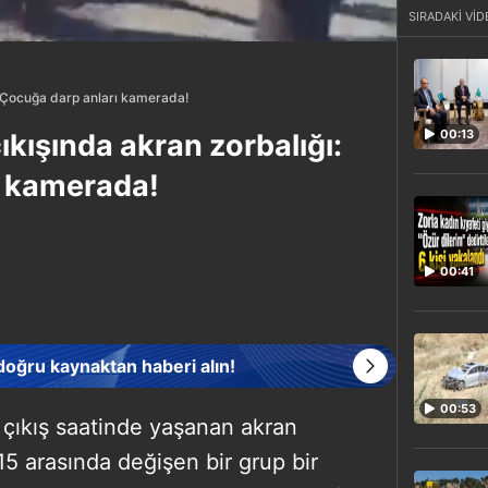
SIRADAKİ VİD
ı: Çocuğa darp anları kamerada!
00:13
çıkışında akran zorbalığı:
ı kamerada!
00:41
 doğru kaynaktan haberi alın!
00:53
ul çıkış saatinde yaşanan akran
 15 arasında değişen bir grup bir