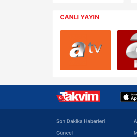
ortaya çıktı: 8 gözaltı
6698 sayılı Kişisel Verilerin 
mevzuata uygun olarak kullanılan
CANLI YAYIN
Son Dakika Haberleri
A
Güncel
M