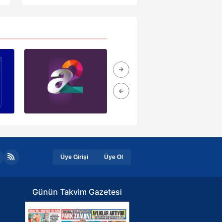
anlar saniye saniye
ak ve sitemizde ilgili
kaydedildi
Üye Girişi
Üye Ol
Günün Takvim Gazetesi