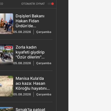
EO
OTOMATİK OYNAT
Dışişleri Bakanı
Hakan Fidan
Ürdün'de
temaslarını
05.08.2026
Çarşamba
sürdürüyor:
Dörtlü zirve
gerçekleşti
Zorla kadın
kıyafeti giydirip
"Özür dilerim"
dedirttiler: 6 kişi
05.08.2026
Çarşamba
yakalandı
Manisa Kula'da
acı kaza: Hasan
Köroğlu hayatını
kaybetti
05.08.2026
Çarşamba
Şırnak'ta patpat