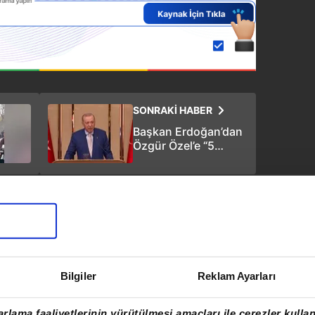
SONRAKİ HABER
Başkan Erdoğan’dan
Özgür Özel’e “5
dakika” tepkisi:
Batı’ya ezik, Türk’e
küstah!
Bilgiler
Reklam Ayarları
rlama faaliyetlerinin yürütülmesi amaçları ile çerezler kullan