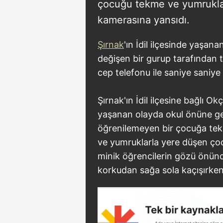
çocuğu tekme ve yumruklarl
kamerasına yansıdı.
Şırnak
'ın İdil ilçesinde yaşana
değişen bir gurup tarafından
cep telefonu ile saniye saniye
Şırnak'ın İdil ilçesine bağlı O
yaşanan olayda okul önüne gel
öğrenilemeyen bir çocuğa tek
ve yumruklarla yere düşen çoc
minik öğrencilerin gözü önünd
korkudan sağa sola kaçışırken, 