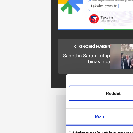
ÖNCEKİ HABER
Sadettin Saran kulüp
binasında
Reddet
Rıza
"Sitelerimizde reklam ve paza