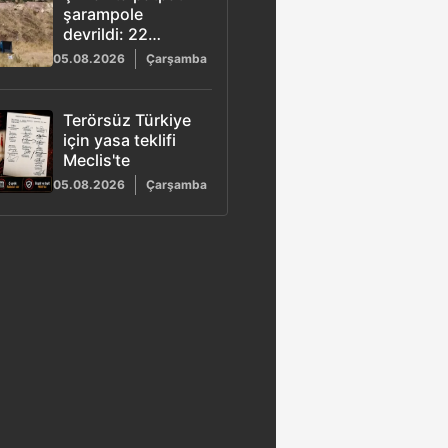
şarampole
devrildi: 22
yaşındaki Ayşe
05.08.2026
Çarşamba
Ece hayatını
kaybetti, 3 yaralı
Terörsüz Türkiye
için yasa teklifi
Meclis'te
05.08.2026
Çarşamba