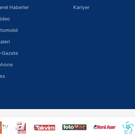
erel Haberler
Kariyer
ideo
tomobil
aleri
-Gazete
phone
ss