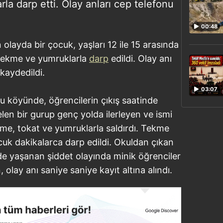
a darp etti. Olay anları cep telefonu
00:48
n olayda bir çocuk, yaşları 12 ile 15 arasında
 tekme ve yumruklarla
darp
edildi. Olay anı
 kaydedildi.
03:07
kçu köyünde, öğrencilerin çıkış saatinde
en bir gurup genç yolda ilerleyen ve ismi
me, tokat ve yumruklarla saldırdı. Tekme
uk dakikalarca darp edildi. Okuldan çıkan
e yaşanan şiddet olayında minik öğrenciler
olay anı saniye saniye kayıt altına alındı.