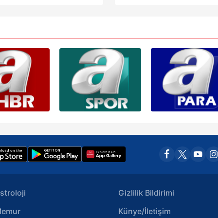
Korunması Kanunu uyarınca hazırlanmış Aydınlatma Metnimizi okum
 çerezlerle ilgili bilgi almak için lütfen
tıklayınız
.
stroloji
Gizlilik Bildirimi
emur
Künye/İletişim