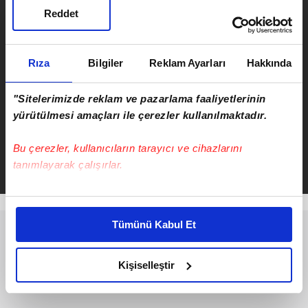
Reddet
İstifa eden CHP'li milletvekili
Nimet Özdemir AK Parti'ye katıldı
Rıza
Bilgiler
Reklam Ayarları
Hakkında
"Sitelerimizde reklam ve pazarlama faaliyetlerinin
yürütülmesi amaçları ile çerezler kullanılmaktadır.
Serkan Cortaoğlu
Bu çerezler, kullanıcıların tarayıcı ve cihazlarını
Takvim.com.tr
Güncel
tanımlayarak çalışırlar.
Bu çerezlere izin vermeniz halinde sizlere özel
kişiselleştirilmiş reklamlar sunabilir, sayfalarımızda sizlere
Tümünü Kabul Et
daha iyi reklam deneyimi yaşatabiliriz. Bunu yaparken
amacımızın size daha iyi bir reklam deneyimi sunmak
olduğunu ve sizlere en iyi içerikleri sunabilmek adına
Kişiselleştir
elimizden gelen çabayı gösterdiğimizi ve bu noktada,
reklamların maliyetlerimizi karşılamak noktasında tek gelir