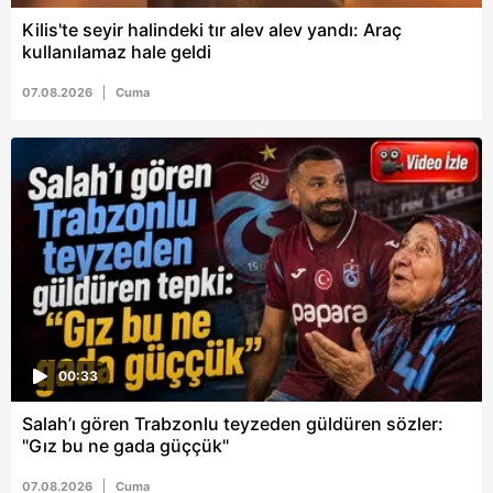
Metnimizi
ziyaret edebilirsiniz.
Kilis'te seyir halindeki tır alev alev yandı: Araç
kullanılamaz hale geldi
6698 sayılı Kişisel Verilerin Korunması Kanunu uyarınca
07.08.2026
Cuma
hazırlanmış Aydınlatma Metnimizi okumak ve sitemizde
ilgili mevzuata uygun olarak kullanılan çerezlerle ilgili bilgi
almak için lütfen
tıklayınız
.
00:33
Salah’ı gören Trabzonlu teyzeden güldüren sözler:
"Gız bu ne gada güççük"
07.08.2026
Cuma