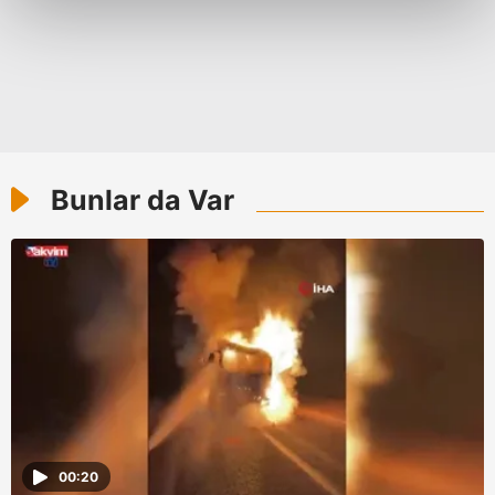
kalemimiz olduğunu sizlere hatırlatmak isteriz.
Her halükârda, kullanıcılar, bu çerezlere izin vermedikleri
takdirde, kullanıcılara hedefli reklamlar
gösterilmeyecektir."
Sizlere daha iyi bir hizmet sunabilmek için İnternet
Bunlar da Var
Sitemizde kendimize ve üçüncü kişilere ait çerezler
kullanılmaktadır. Bu çerezler vasıtasıyla çeşitli kişisel
verileriniz işlenmekte olup gerekli olan çerezler bilgi
toplumu hizmetlerinin sunulması amacıyla
kullanılmaktadır. Diğer çerezler, sitemizin daha işlevsel
kılınması ve kişiselleştirilmesi ve sizlere yönelik
reklam/pazarlama faaliyetlerinin yapılması, amaçlarıyla
sınırlı olarak açık rızanız dahilinde kullanılacaktır.
Çerezlere ilişkin tercihlerinizi aşağıda yer alan panel
vasıtasıyla belirleyebilirsiniz. Çerezlere ilişkin detaylı bilgi
00:20
için Ayarlar butonuna tıklayabilir,
Çerez Bilgilendirme