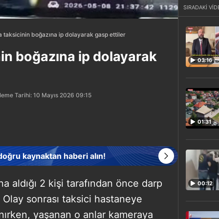
SIRADAKİ VİD
a taksicinin boğazına ip dolayarak gasp ettiler
nin boğazına ip dolayarak
03:16
leme Tarihi: 10 Mayıs 2026 09:15
01:31
 doğru kaynaktan haberi alın!
na aldığı 2 kişi tarafından önce darp
00:12
. Olay sonrası taksici hastaneye
alınırken, yaşanan o anlar kameraya