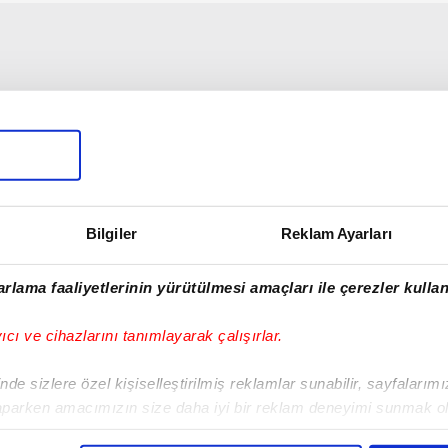
Bilgiler
Reklam Ayarları
rlama faaliyetlerinin yürütülmesi amaçları ile çerezler kullan
yıcı ve cihazlarını tanımlayarak çalışırlar.
de sizlere özel kişiselleştirilmiş reklamlar sunabilir, sayfalarım
aparken amacımızın size daha iyi bir reklam deneyimi sunmak ol
imizden gelen çabayı gösterdiğimizi ve bu noktada, reklamların ma
01:31
00:46