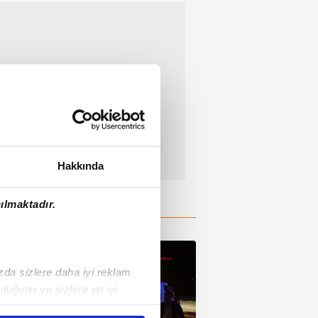
Hakkında
ılmaktadır.
ızda sizlere daha iyi reklam
duğunu ve sizlere en iyi
liyetlerimizi karşılamak
01:06