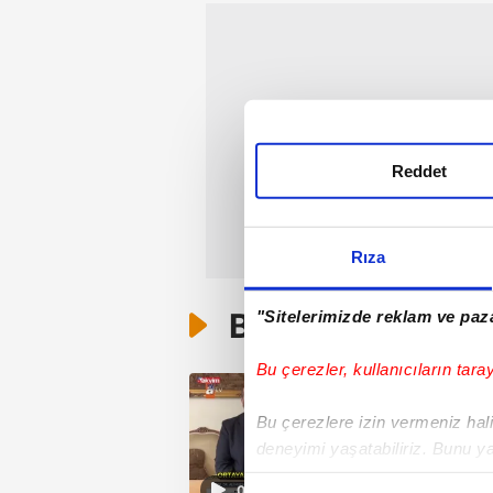
Reddet
Rıza
Bunlar da Var
"Sitelerimizde reklam ve paza
Bu çerezler, kullanıcıların tara
Bu çerezlere izin vermeniz halin
deneyimi yaşatabiliriz. Bunu y
içerikleri sunabilmek adına el
03:16