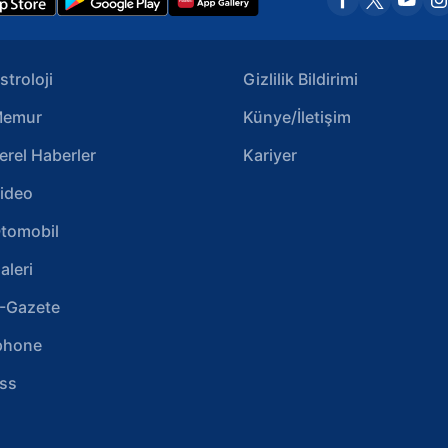
stroloji
Gizlilik Bildirimi
emur
Künye/İletişim
erel Haberler
Kariyer
ideo
tomobil
aleri
-Gazete
phone
ss