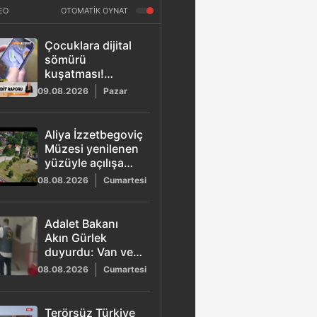
EO
OTOMATİK OYNAT
Çocuklara dijital
sömürü
kuşatması!
Uzmanlar uyardı
09.08.2026
Pazar
Aliya İzzetbegoviç
Müzesi yenilenen
yüzüyle açılışa
hazırlanıyor
08.08.2026
Cumartesi
Adalet Bakanı
Akın Gürlek
duyurdu: Van ve
Afyonkarahisar'da
08.08.2026
Cumartesi
ki şüpheli ölümler
aydınlatıldı
Terörsüz Türkiye