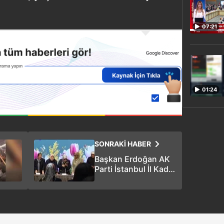
07:21
01:24
SONRAKİ HABER
Başkan Erdoğan AK
Parti İstanbul İl Kadın
Kolları Danışma
Meclisi’ne telefonla
bağlandı