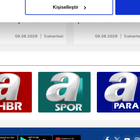
olduğunu sizlere hatırlatmak isteriz.
Kişiselleştir
liya İzzetbegoviç
Bahçelievler’de minibüs
çerezlere izin vermedikleri takdirde, kullanıcılara hedefli reklaml
üzesi yenilenen
şoförüne silahlı saldırı: 
üzüyle açılışa
yaralı
abilmek için İnternet Sitemizde kendimize ve üçüncü kişilere ait 
azırlanıyor
08.08.2026
Cumartesi
08.08.2026
Cumarte
isel verileriniz işlenmekte olup gerekli olan çerezler bilgi toplum
 çerezler, sitemizin daha işlevsel kılınması ve kişiselleştirilmes
 yapılması, amaçlarıyla sınırlı olarak açık rızanız dahilinde kulla
aşağıda yer alan panel vasıtasıyla belirleyebilirsiniz. Çerezlere iliş
lgilendirme Metnimizi
ziyaret edebilirsiniz.
Korunması Kanunu uyarınca hazırlanmış Aydınlatma Metnimizi okum
 çerezlerle ilgili bilgi almak için lütfen
tıklayınız
.