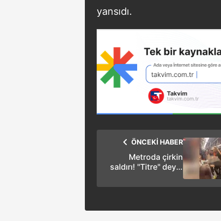
yansıdı.
ÖNCEKİ HABER
Metroda çirkin
saldırı! "Titre" deyip
alay ettiler, sonra
yumrukladılar