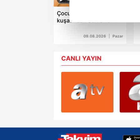
noktasında tek gelir kalemimiz 
Çocuklara dijital sömürü
A
Her halükârda, kullanıcılar, bu 
kuşatması! Uzmanlar
M
uyardı
y
Sizlere daha iyi bir hizmet sun
h
09.08.2026
Pazar
çerezler vasıtasıyla çeşitli kiş
amacıyla kullanılmaktadır. Diğer
reklam/pazarlama faaliyetlerinin
CANLI YAYIN
Çerezlere ilişkin tercihlerinizi 
butonuna tıklayabilir,
Çerez Bi
6698 sayılı Kişisel Verilerin 
mevzuata uygun olarak kullanılan