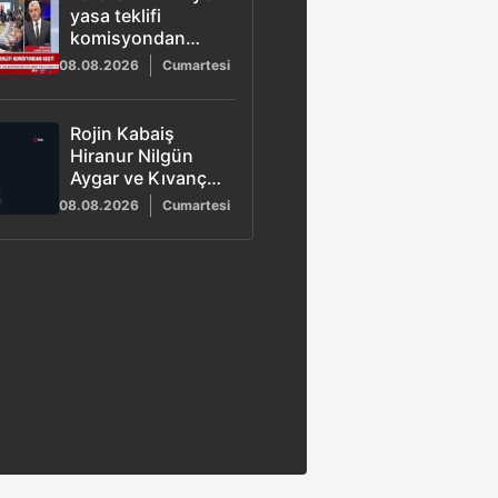
yasa teklifi
komisyondan
geçti
08.08.2026
Cumartesi
Rojin Kabaiş
Hiranur Nilgün
Aygar ve Kıvanç
Uman'ın ailelerini
08.08.2026
Cumartesi
hedef alan siber
zorbalara
operasyon