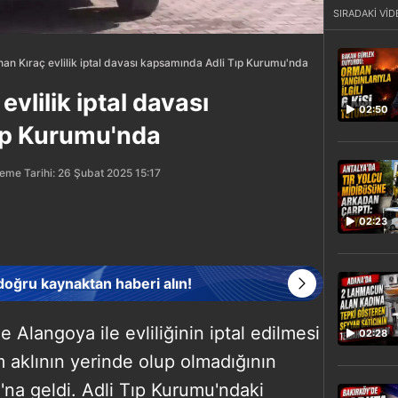
SIRADAKİ VİD
nan Kıraç evlilik iptal davası kapsamında Adli Tıp Kurumu'nda
evlilik iptal davası
02:50
ıp Kurumu'nda
eme Tarihi: 26 Şubat 2025 15:17
02:23
 doğru kaynaktan haberi alın!
 Alangoya ile evliliğinin iptal edilmesi
02:28
m aklının yerinde olup olmadığının
u'na geldi. Adli Tıp Kurumu'ndaki