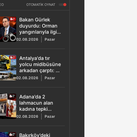
EO
OTOMATİK OYNAT
Bakan Gürlek
duyurdu: Orman
yangınlarıyla ilgili
6 kişi tutuklandı
02.08.2026
Pazar
Antalya'da tır
yolcu midibüsüne
arkadan çarptı: 11
yaralı
02.08.2026
Pazar
Adana'da 2
lahmacun alan
kadına tepki
gösteren seyyar
02.08.2026
Pazar
satıcının tezgahı
kaldırıldı
Bakırköy'deki