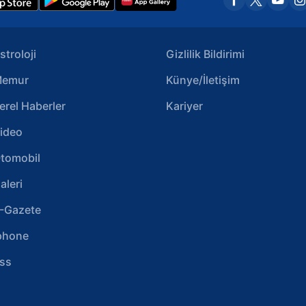
stroloji
Gizlilik Bildirimi
emur
Künye/İletişim
erel Haberler
Kariyer
ideo
tomobil
aleri
-Gazete
phone
ss