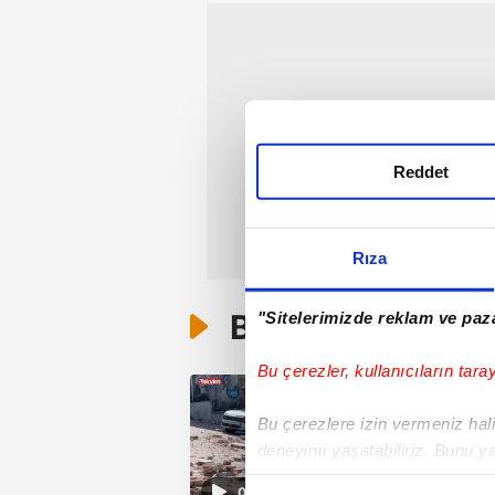
Reddet
Rıza
Bunlar da Var
"Sitelerimizde reklam ve paza
Bu çerezler, kullanıcıların tara
Bu çerezlere izin vermeniz halin
deneyimi yaşatabiliriz. Bunu y
içerikleri sunabilmek adına el
01:38