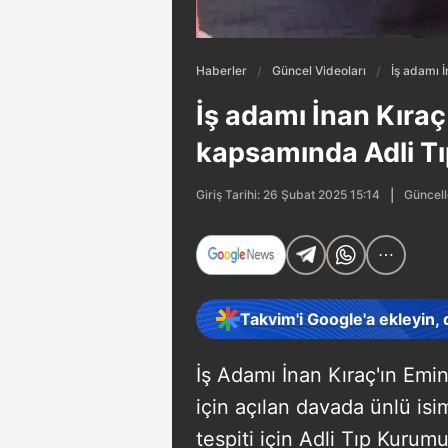
Haberler
Güncel Videoları
İş adamı İ
İş adamı İnan Kıraç 
kapsamında Adli T
Güncell
Giriş Tarihi: 26 Şubat 2025 15:14
Takvim'i Google'a ekleyin,
İş Adamı İnan Kıraç'ın Emine
için açılan davada ünlü isi
tespiti için Adli Tıp Kurum