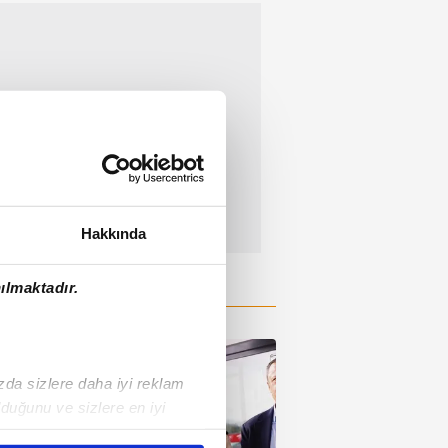
Hakkında
ılmaktadır.
ızda sizlere daha iyi reklam
duğunu ve sizlere en iyi
liyetlerimizi karşılamak
01:37