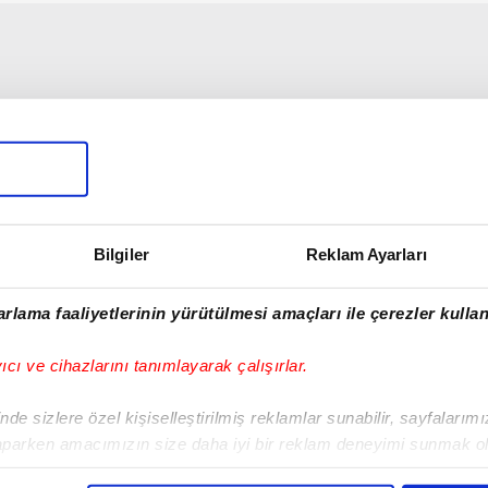
Bilgiler
Reklam Ayarları
rlama faaliyetlerinin yürütülmesi amaçları ile çerezler kullan
yıcı ve cihazlarını tanımlayarak çalışırlar.
de sizlere özel kişiselleştirilmiş reklamlar sunabilir, sayfalarım
aparken amacımızın size daha iyi bir reklam deneyimi sunmak ol
imizden gelen çabayı gösterdiğimizi ve bu noktada, reklamların ma
01:10
02:03