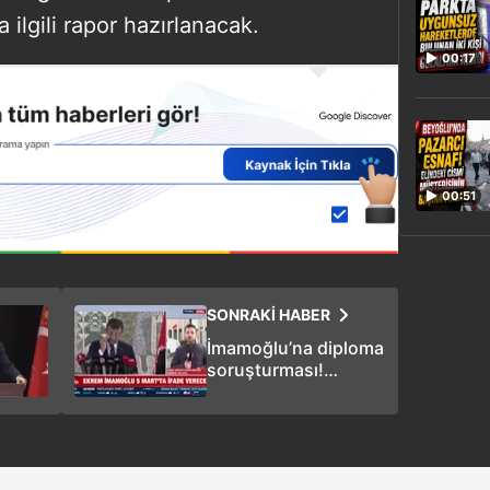
lgili rapor hazırlanacak.
00:17
00:51
SONRAKİ HABER
İmamoğlu’na diploma
soruşturması!
Savcılıktan İstanbul
Üniversitesi’ne yazı