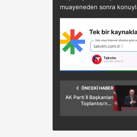
muayeneden sonra konuyla i
ÖNCEKİ HABER
AK Parti İl Başkanları
Toplantısı’nda
Başkan Erdoğan’a
sevgi seli: ‘’İyi ki Reis’’