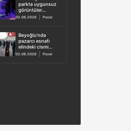
parkta uygunsuz
görüntüler
oluşturan
02.08.2026
Pazar
şüpheliler serbest
bırakıldı
Beyoğlu'nda
pazarcı esnafı
elindeki cismi
müşterisinin
02.08.2026
Pazar
başına fırlattı!