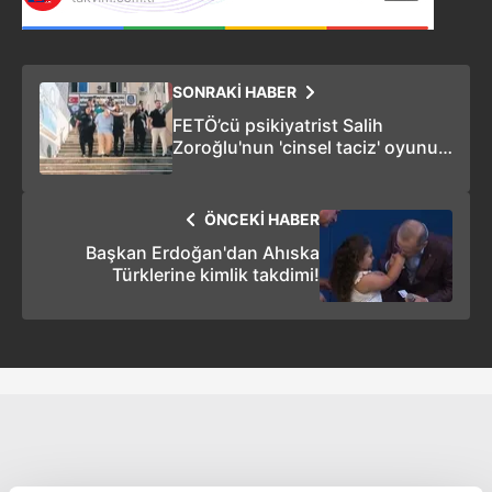
SONRAKİ HABER
FETÖ’cü psikiyatrist Salih
Zoroğlu'nun 'cinsel taciz' oyunu
deşifre oldu!
ÖNCEKİ HABER
Başkan Erdoğan'dan Ahıska
Türklerine kimlik takdimi!