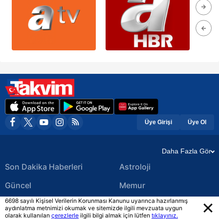
Üye Girişi
Üye Ol
Daha Fazla Gör
Son Dakika Haberleri
Astroloji
Güncel
Memur
6698 sayılı Kişisel Verilerin Korunması Kanunu uyarınca hazırlanmış
Ekonomi Haberleri
Yerel Haberler
aydınlatma metnimizi okumak ve sitemizde ilgili mevzuata uygun
olarak kullanılan
çerezlerle
ilgili bilgi almak için lütfen
tıklayınız.