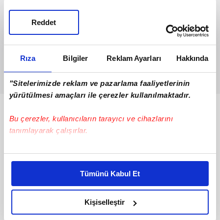
Reddet
Rıza
Bilgiler
Reklam Ayarları
Hakkında
"Sitelerimizde reklam ve pazarlama faaliyetlerinin
yürütülmesi amaçları ile çerezler kullanılmaktadır.
Bunlar da Var
Bu çerezler, kullanıcıların tarayıcı ve cihazlarını
tanımlayarak çalışırlar.
Bu çerezlere izin vermeniz halinde sizlere özel
kişiselleştirilmiş reklamlar sunabilir, sayfalarımızda sizlere
Tümünü Kabul Et
daha iyi reklam deneyimi yaşatabiliriz. Bunu yaparken
amacımızın size daha iyi bir reklam deneyimi sunmak
olduğunu ve sizlere en iyi içerikleri sunabilmek adına
Kişiselleştir
elimizden gelen çabayı gösterdiğimizi ve bu noktada,