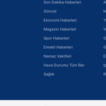
Son Dakika Haberleri
A
Güncel
M
Ekonomi Haberleri
Y
Magazin Haberleri
V
Spor Haberleri
O
Emekli Haberleri
G
Namaz Vakitleri
E
Hava Durumu Tüm İller
I
Sağlık
R