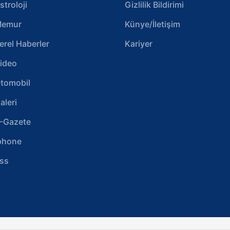
stroloji
Gizlilik Bildirimi
emur
Künye/İletişim
erel Haberler
Kariyer
ideo
tomobil
aleri
-Gazete
phone
ss