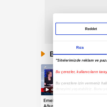
Reddet
Rıza
Bunlar da Var
"Sitelerimizde reklam ve paza
Bu çerezler, kullanıcıların tara
Bu çerezlere izin vermeniz halin
deneyimi yaşatabiliriz. Bunu y
01:55
içerikleri sunabilmek adına el
Emekli zam farkları 7
M
noktasında tek gelir kalemimiz 
Ağustos'ta hesaplarda
H