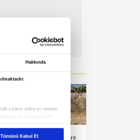
Hakkında
ılmaktadır.
ızda sizlere daha iyi reklam
duğunu ve sizlere en iyi
00:48
liyetlerimizi karşılamak
Şırnak'ta patpat
Tümünü Kabul Et
şarampole devrildi: 22