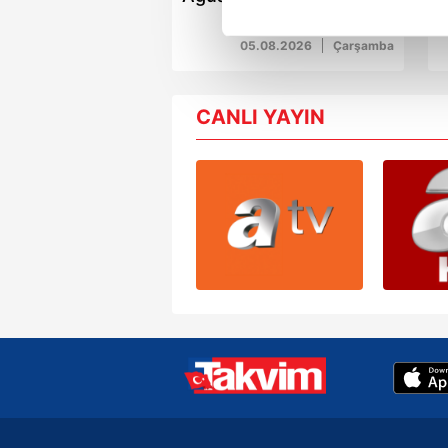
k
Her halükârda, kullanıcılar, bu 
05.08.2026
Çarşamba
Sizlere daha iyi bir hizmet sun
çerezler vasıtasıyla çeşitli kiş
CANLI YAYIN
amacıyla kullanılmaktadır. Diğer
reklam/pazarlama faaliyetlerinin
Çerezlere ilişkin tercihlerinizi 
butonuna tıklayabilir,
Çerez Bi
6698 sayılı Kişisel Verilerin 
mevzuata uygun olarak kullanılan