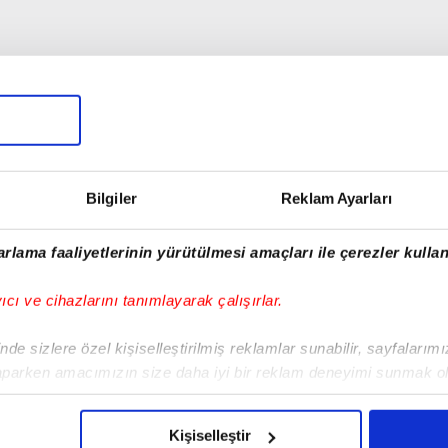
Bilgiler
Reklam Ayarları
rlama faaliyetlerinin yürütülmesi amaçları ile çerezler kullan
yıcı ve cihazlarını tanımlayarak çalışırlar.
de sizlere özel kişiselleştirilmiş reklamlar sunabilir, sayfalarım
aparken amacımızın size daha iyi bir reklam deneyimi sunmak ol
00:53
00:40
imizden gelen çabayı gösterdiğimizi ve bu noktada, reklamların ma
anisa Kula'da acı kaza:
Diyarbakır'da iş yerinde
olduğunu sizlere hatırlatmak isteriz.
Kişiselleştir
asan Köroğlu hayatını
silahlı saldırı: O anlar