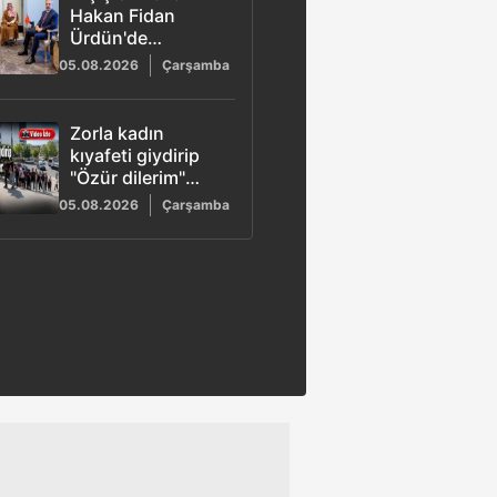
Hakan Fidan
Ürdün'de
temaslarını
05.08.2026
Çarşamba
sürdürüyor:
Dörtlü zirve
gerçekleşti
Zorla kadın
kıyafeti giydirip
"Özür dilerim"
dedirttiler: 6 kişi
05.08.2026
Çarşamba
yakalandı