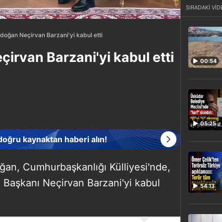
SIRADAKİ VİD
doğan Neçirvan Barzani'yi kabul etti
irvan Barzani'yi kabul etti
00:54
05:25
 doğru kaynaktan haberi alın!
an, Cumhurbaşkanlığı Külliyesi'nde,
i Başkanı Neçirvan Barzani'yi kabul
54:13