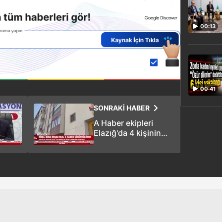
00:13
00:41
SONRAKİ HABER
A Haber ekipleri
Elazığ'da 4 kişinin
kurtarıldığı binayı
görüntüledi