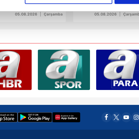
aybetti
güvenlik kamerasında
çerezlere izin vermedikleri takdirde, kullanıcılara hedefli reklaml
05.08.2026
Çarşamba
05.08.2026
Çarşam
abilmek için İnternet Sitemizde kendimize ve üçüncü kişilere ait 
isel verileriniz işlenmekte olup gerekli olan çerezler bilgi toplum
 çerezler, sitemizin daha işlevsel kılınması ve kişiselleştirilmes
 yapılması, amaçlarıyla sınırlı olarak açık rızanız dahilinde kulla
aşağıda yer alan panel vasıtasıyla belirleyebilirsiniz. Çerezlere iliş
lgilendirme Metnimizi
ziyaret edebilirsiniz.
Korunması Kanunu uyarınca hazırlanmış Aydınlatma Metnimizi okum
 çerezlerle ilgili bilgi almak için lütfen
tıklayınız
.