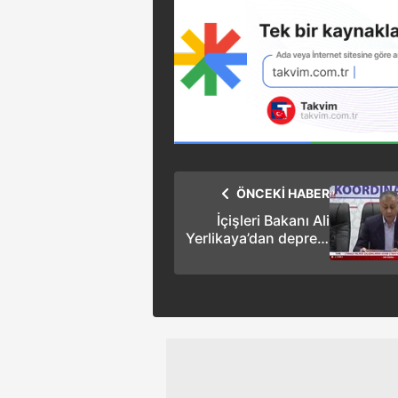
ÖNCEKİ HABER
İçişleri Bakanı Ali
Yerlikaya’dan deprem
açıklaması:
Depremden 187 kişi
etkilendi