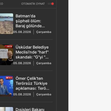
EO
OTOMATİK OYNAT
Batman'da
şüpheli ölüm:
Baraj gölünde
kadın cesedi
05.08.2026
Çarşamba
bulundu
Üsküdar Belediye
Meclisi'nde "harf"
skandalı: "G"yi "6"
okuyup oyu
05.08.2026
Çarşamba
geçersiz saydı
Ömer Çelik'ten
Terörsüz Türkiye
açıklaması: Terör
tüm uzantılarıyla
05.08.2026
Çarşamba
sona erecek
Dışişleri Bakanı