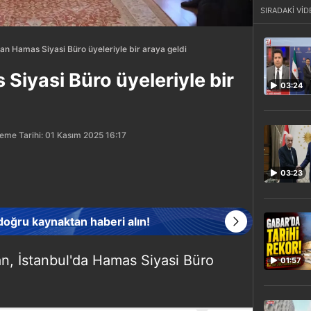
SIRADAKİ VİD
an Hamas Siyasi Büro üyeleriyle bir araya geldi
Siyasi Büro üyeleriyle bir
03:24
eme Tarihi: 01 Kasım 2025 16:17
03:23
 doğru kaynaktan haberi alın!
an, İstanbul'da Hamas Siyasi Büro
01:57