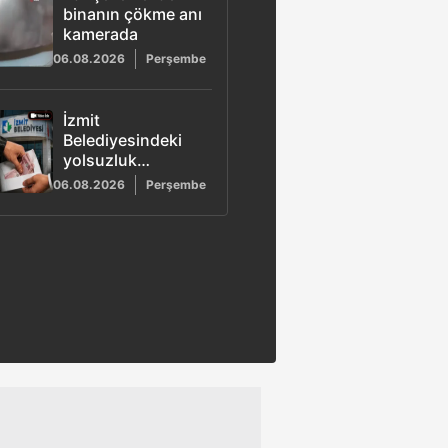
binanın çökme anı
kamerada
06.08.2026
Perşembe
İzmit
Belediyesindeki
yolsuzluk
soruşturmasında
06.08.2026
Perşembe
yeni görüntüler