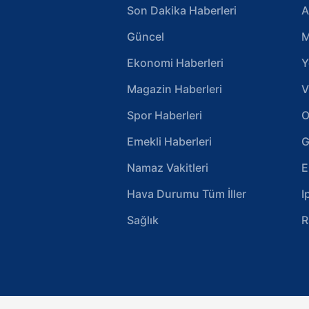
Son Dakika Haberleri
A
Güncel
M
Ekonomi Haberleri
Y
Magazin Haberleri
V
Spor Haberleri
O
Emekli Haberleri
G
Namaz Vakitleri
E
Hava Durumu Tüm İller
I
Sağlık
R