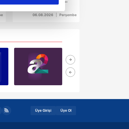
i
kavga: 15 yaşındaki
çocuk kalbinden
ar gösterilmeyecektir."
bıçaklandı
be
06.08.2026
Perşembe
çerezler kullanılmaktadır. Bu
u hizmetlerinin sunulması
i ve sizlere yönelik
nılacaktır.
kin detaylı bilgi için Ayarlar
ak ve sitemizde ilgili
Üye Girişi
Üye Ol