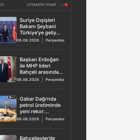
EO
OTOMATİK OYNAT
Suriye Dışişleri
Bakanı Şeybani
Türkiye'ye geliyor:
Terörsüz Türkiye
06.08.2026
Perşembe
süreci ve bölgesel
gelişmeler
masada
Başkan Erdoğan
ile MHP lideri
Bahçeli arasında
sürpriz zirve:
06.08.2026
Perşembe
MGK öncesi
Külliye'de kritik
görüşme
Gabar Dağı'nda
petrol üretiminde
yeni rekor:
Günlük 83 bin
06.08.2026
Perşembe
300 varil
Bahçelievler’de