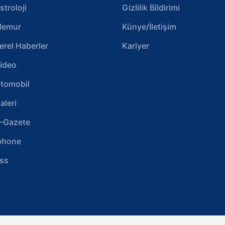
stroloji
Gizlilik Bildirimi
emur
Künye/İletişim
erel Haberler
Kariyer
ideo
tomobil
aleri
-Gazete
phone
ss