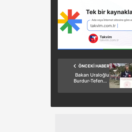
ÖNCEKİ HABER
Bakan Uraloğlu
Burdur-Tefenni-
Çavdır Yolu’nu
hizmete açtı