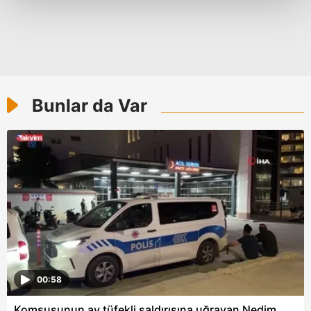
Her halükârda, kullanıcılar, bu çerezlere izin vermedikleri
takdirde, kullanıcılara hedefli reklamlar
gösterilmeyecektir."
Sizlere daha iyi bir hizmet sunabilmek için İnternet
Bunlar da Var
Sitemizde kendimize ve üçüncü kişilere ait çerezler
kullanılmaktadır. Bu çerezler vasıtasıyla çeşitli kişisel
verileriniz işlenmekte olup gerekli olan çerezler bilgi
toplumu hizmetlerinin sunulması amacıyla
kullanılmaktadır. Diğer çerezler, sitemizin daha işlevsel
kılınması ve kişiselleştirilmesi ve sizlere yönelik
reklam/pazarlama faaliyetlerinin yapılması, amaçlarıyla
sınırlı olarak açık rızanız dahilinde kullanılacaktır.
Çerezlere ilişkin tercihlerinizi aşağıda yer alan panel
vasıtasıyla belirleyebilirsiniz. Çerezlere ilişkin detaylı bilgi
00:58
için Ayarlar butonuna tıklayabilir,
Çerez Bilgilendirme
Komşusunun av tüfekli saldırısına uğrayan Nedim