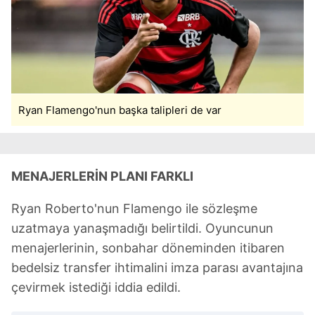
için Ayarlar butonuna tıklayabilir,
Çerez Bilgilendirme
Metnimizi
ziyaret edebilirsiniz.
6698 sayılı Kişisel Verilerin Korunması Kanunu uyarınca
hazırlanmış Aydınlatma Metnimizi okumak ve sitemizde
ilgili mevzuata uygun olarak kullanılan çerezlerle ilgili bilgi
Ryan Flamengo'nun başka talipleri de var
almak için lütfen
tıklayınız
.
MENAJERLERİN PLANI FARKLI
Ryan Roberto'nun Flamengo ile sözleşme
uzatmaya yanaşmadığı belirtildi. Oyuncunun
menajerlerinin, sonbahar döneminden itibaren
bedelsiz transfer ihtimalini imza parası avantajına
çevirmek istediği iddia edildi.