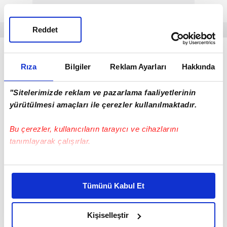
Reddet
Rıza
Bilgiler
Reklam Ayarları
Hakkında
"Sitelerimizde reklam ve pazarlama faaliyetlerinin
yürütülmesi amaçları ile çerezler kullanılmaktadır.
Bu çerezler, kullanıcıların tarayıcı ve cihazlarını
tanımlayarak çalışırlar.
Bu çerezlere izin vermeniz halinde sizlere özel
kişiselleştirilmiş reklamlar sunabilir, sayfalarımızda sizlere
Tümünü Kabul Et
daha iyi reklam deneyimi yaşatabiliriz. Bunu yaparken
Trabzonspor, Ertuğrul Doğan döneminde kupa
amacımızın size daha iyi bir reklam deneyimi sunmak
kazanamadı.
olduğunu ve sizlere en iyi içerikleri sunabilmek adına
Kişiselleştir
elimizden gelen çabayı gösterdiğimizi ve bu noktada,