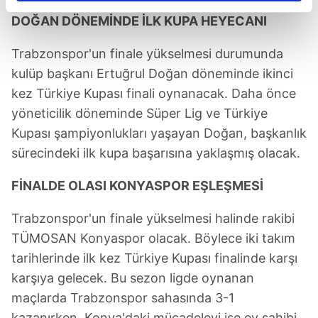
reklamların maliyetlerimizi karşılamak noktasında tek gelir
DOĞAN DÖNEMİNDE İLK KUPA HEYECANI
kalemimiz olduğunu sizlere hatırlatmak isteriz.
Trabzonspor'un finale yükselmesi durumunda
Her halükârda, kullanıcılar, bu çerezlere izin vermedikleri
kulüp başkanı Ertuğrul Doğan döneminde ikinci
takdirde, kullanıcılara hedefli reklamlar
kez Türkiye Kupası finali oynanacak. Daha önce
gösterilmeyecektir."
yöneticilik döneminde Süper Lig ve Türkiye
Kupası şampiyonlukları yaşayan Doğan, başkanlık
Sizlere daha iyi bir hizmet sunabilmek için İnternet
sürecindeki ilk kupa başarısına yaklaşmış olacak.
Sitemizde kendimize ve üçüncü kişilere ait çerezler
kullanılmaktadır. Bu çerezler vasıtasıyla çeşitli kişisel
FİNALDE OLASI KONYASPOR EŞLEŞMESİ
verileriniz işlenmekte olup gerekli olan çerezler bilgi
toplumu hizmetlerinin sunulması amacıyla
Trabzonspor'un finale yükselmesi halinde rakibi
kullanılmaktadır. Diğer çerezler, sitemizin daha işlevsel
TÜMOSAN Konyaspor olacak. Böylece iki takım
kılınması ve kişiselleştirilmesi ve sizlere yönelik
reklam/pazarlama faaliyetlerinin yapılması, amaçlarıyla
tarihlerinde ilk kez Türkiye Kupası finalinde karşı
sınırlı olarak açık rızanız dahilinde kullanılacaktır.
karşıya gelecek. Bu sezon ligde oynanan
maçlarda Trabzonspor sahasında 3-1
Çerezlere ilişkin tercihlerinizi aşağıda yer alan panel
kazanırken, Konya'daki mücadeleyi ise ev sahibi