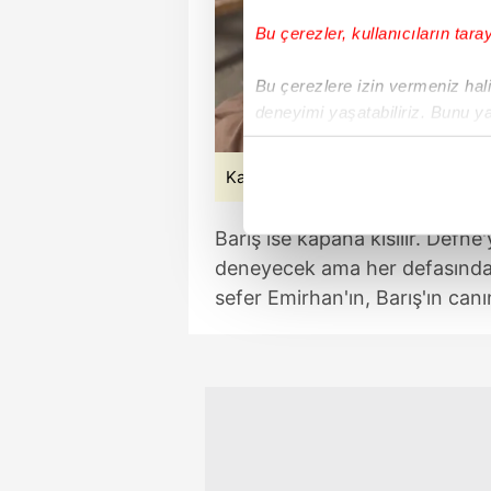
Bu çerezler, kullanıcıların tara
Bu çerezlere izin vermeniz halin
deneyimi yaşatabiliriz. Bunu y
içerikleri sunabilmek adına el
noktasında tek gelir kalemimiz 
Kaynak: atv
Her halükârda, kullanıcılar, bu 
Barış ise kapana kısılır. Defn
deneyecek ama her defasında k
Sizlere daha iyi bir hizmet sun
sefer Emirhan'ın, Barış'ın canı
çerezler vasıtasıyla çeşitli kiş
amacıyla kullanılmaktadır. Diğer
reklam/pazarlama faaliyetlerinin
Çerezlere ilişkin tercihlerinizi 
butonuna tıklayabilir,
Çerez Bi
6698 sayılı Kişisel Verilerin 