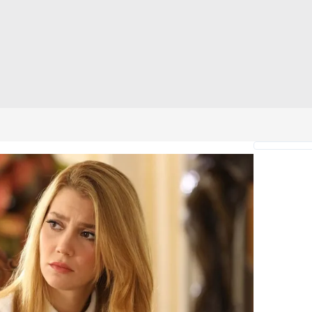
 çerezlerle ilgili bilgi almak için lütfen
tıklayınız
.