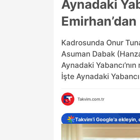
Aynadaki Yab
Emirhan’dan 
Kadrosunda Onur Tuna 
Asuman Dabak (Hanzade
Aynadaki Yabancı’nın 
İşte Aynadaki Yabancı 
Takvim.com.tr
Takvim'i Google'a ekleyin,