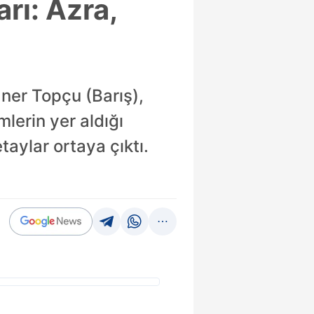
rı: Azra,
ner Topçu (Barış),
lerin yer aldığı
aylar ortaya çıktı.