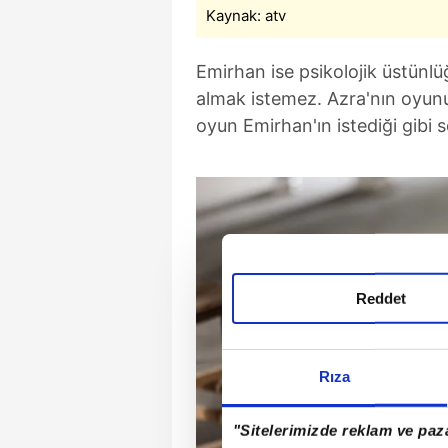
Kaynak: atv
Emirhan ise psikolojik üstünlü
almak istemez. Azra'nın oyunu
oyun Emirhan'ın istediği gibi
Reddet
Rıza
"Sitelerimizde reklam ve paza