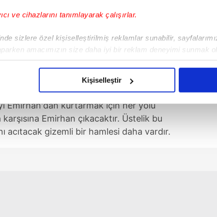
yıcı ve cihazlarını tanımlayarak çalışırlar.
de sizlere özel kişiselleştirilmiş reklamlar sunabilir, sayfalarım
aparken amacımızın size daha iyi bir reklam deneyimi sunmak ol
imizden gelen çabayı gösterdiğimizi ve bu noktada, reklamların ma
olduğunu sizlere hatırlatmak isteriz.
Kişiselleştir
çerezlere izin vermedikleri takdirde, kullanıcılara hedefli reklaml
e'yi Emirhan'dan kurtarmak için her yolu
arşısına Emirhan çıkacaktır. Üstelik bu
abilmek için İnternet Sitemizde kendimize ve üçüncü kişilere ait 
nı acıtacak gizemli bir hamlesi daha vardır.
isel verileriniz işlenmekte olup gerekli olan çerezler bilgi toplum
 çerezler, sitemizin daha işlevsel kılınması ve kişiselleştirilmes
 yapılması, amaçlarıyla sınırlı olarak açık rızanız dahilinde kulla
aşağıda yer alan panel vasıtasıyla belirleyebilirsiniz. Çerezlere iliş
lgilendirme Metnimizi
ziyaret edebilirsiniz.
Korunması Kanunu uyarınca hazırlanmış Aydınlatma Metnimizi okum