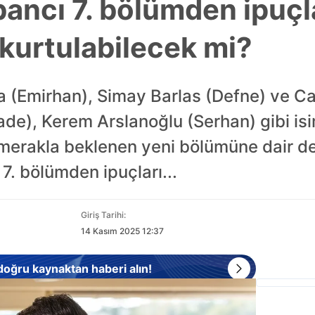
ancı 7. bölümden ipuçla
kurtulabilecek mi?
(Emirhan), Simay Barlas (Defne) ve Ca
), Kerem Arslanoğlu (Serhan) gibi isim
merakla beklenen yeni bölümüne dair det
7. bölümden ipuçları...
Giriş Tarihi:
14 Kasım 2025 12:37
 doğru kaynaktan haberi alın!