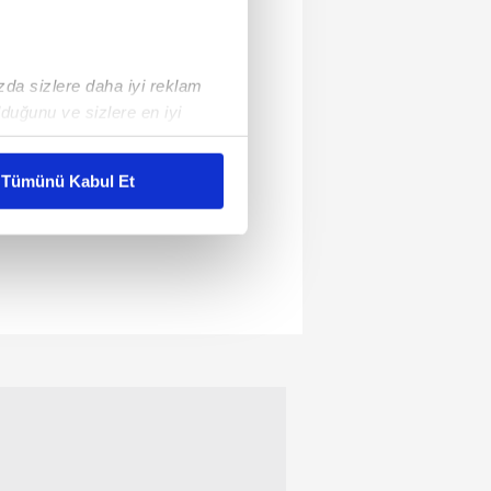
ızda sizlere daha iyi reklam
duğunu ve sizlere en iyi
liyetlerimizi karşılamak
Tümünü Kabul Et
ar gösterilmeyecektir."
çerezler kullanılmaktadır. Bu
u hizmetlerinin sunulması
i ve sizlere yönelik
nılacaktır.
kin detaylı bilgi için Ayarlar
ak ve sitemizde ilgili