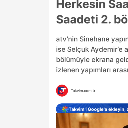
Herkesin Saad
Saadeti 2. b
atv’nin Sinehane yapı
ise Selçuk Aydemir’e a
bölümüyle ekrana geldi
izlenen yapımları arası
Takvim.com.tr
Takvim'i Google'a ekleyin,