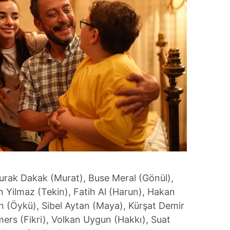
urak Dakak (Murat), Buse Meral (Gönül),
n Yilmaz (Tekin), Fatih Al (Harun), Hakan
n (Öykü), Sibel Aytan (Maya), Kürşat Demir
s (Fikri), Volkan Uygun (Hakkı), Suat