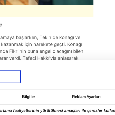
?
şamaya başlarken, Tekin de konağı ve
ri kazanmak için harekete geçti. Konağı
nde Fikri'nin buna engel olacağını bilen
karar verdi. Tefeci Hakkı'yla anlaşarak
lmasını ve konağı boşaltmalarını istedi.
rmek için mahallenin belalı ismi Doberman'ı
Bilgiler
Reklam Ayarları
rlama faaliyetlerinin yürütülmesi amaçları ile çerezler kullan