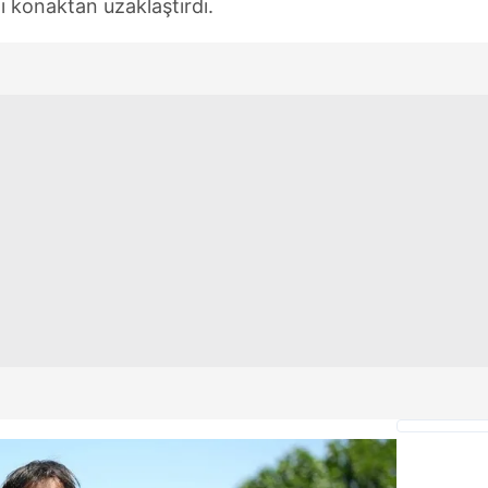
ı konaktan uzaklaştırdı.
 çerezlerle ilgili bilgi almak için lütfen
tıklayınız
.