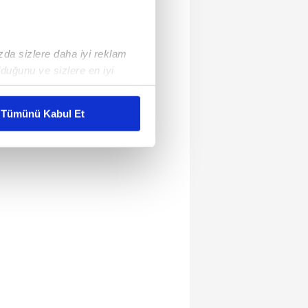
ızda sizlere daha iyi reklam
duğunu ve sizlere en iyi
liyetlerimizi karşılamak
Tümünü Kabul Et
ar gösterilmeyecektir."
çerezler kullanılmaktadır. Bu
u hizmetlerinin sunulması
i ve sizlere yönelik
nılacaktır.
kin detaylı bilgi için Ayarlar
ak ve sitemizde ilgili