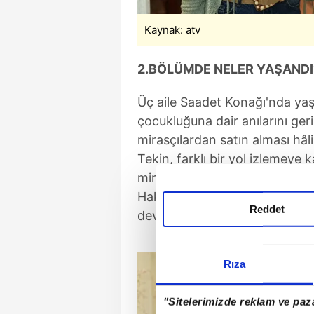
Kaynak: atv
2.BÖLÜMDE NELER YAŞANDI
Üç aile Saadet Konağı'nda ya
çocukluğuna dair anılarını ge
mirasçılardan satın alması hâli
Tekin, farklı bir yol izlemeye 
mirasçılardan haklarını satın a
Hakkı ise bu planı hayata geçi
Reddet
devreye soktu.
Rıza
"Sitelerimizde reklam ve paza