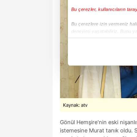
Bu çerezler, kullanıcıların tara
Bu çerezlere izin vermeniz halin
deneyimi yaşatabiliriz. Bunu y
içerikleri sunabilmek adına el
noktasında tek gelir kalemimiz 
Her halükârda, kullanıcılar, bu 
Sizlere daha iyi bir hizmet sun
çerezler vasıtasıyla çeşitli kiş
amacıyla kullanılmaktadır. Diğer
reklam/pazarlama faaliyetlerinin
Kaynak: atv
Çerezlere ilişkin tercihlerinizi 
butonuna tıklayabilir,
Çerez Bi
Gönül Hemşire'nin eski nişanlı
istemesine Murat tanık oldu. 
6698 sayılı Kişisel Verilerin 