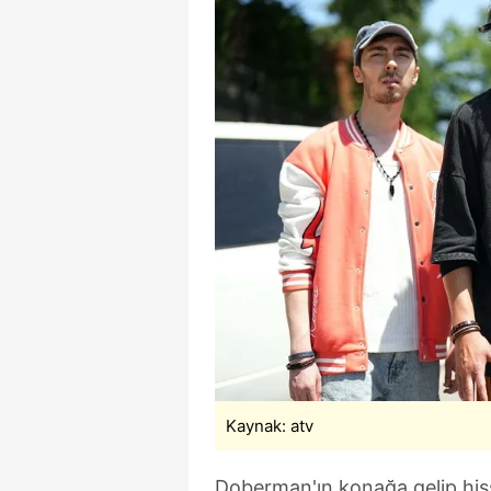
Kaynak: atv
Doberman'ın konağa gelip hiss