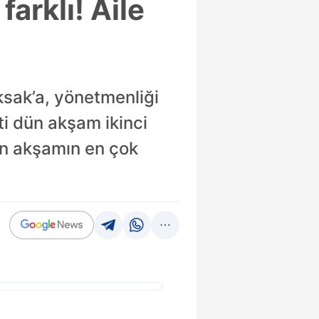
farklı! Aile
ksak’a, yönetmenliği
ti dün akşam ikinci
dün akşamın en çok