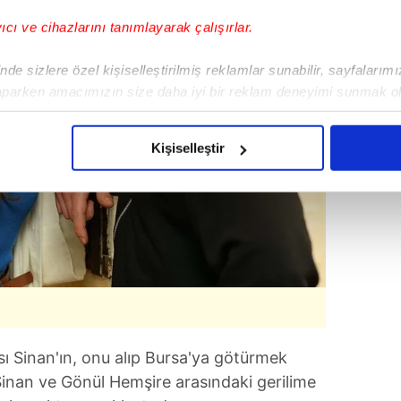
yıcı ve cihazlarını tanımlayarak çalışırlar.
de sizlere özel kişiselleştirilmiş reklamlar sunabilir, sayfalarım
aparken amacımızın size daha iyi bir reklam deneyimi sunmak ol
imizden gelen çabayı gösterdiğimizi ve bu noktada, reklamların ma
olduğunu sizlere hatırlatmak isteriz.
Kişiselleştir
çerezlere izin vermedikleri takdirde, kullanıcılara hedefli reklaml
abilmek için İnternet Sitemizde kendimize ve üçüncü kişilere ait 
isel verileriniz işlenmekte olup gerekli olan çerezler bilgi toplum
 çerezler, sitemizin daha işlevsel kılınması ve kişiselleştirilmes
 yapılması, amaçlarıyla sınırlı olarak açık rızanız dahilinde kulla
aşağıda yer alan panel vasıtasıyla belirleyebilirsiniz. Çerezlere iliş
lgilendirme Metnimizi
ziyaret edebilirsiniz.
sı Sinan'ın, onu alıp Bursa'ya götürmek
Sinan ve Gönül Hemşire arasındaki gerilime
Korunması Kanunu uyarınca hazırlanmış Aydınlatma Metnimizi okum