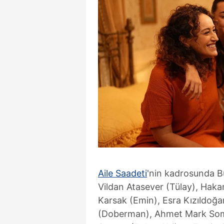
Aile Saadeti
'nin kadrosunda B
Vildan Atasever (Tülay), Haka
Karsak (Emin), Esra Kızıldoğa
(Doberman), Ahmet Mark Somer