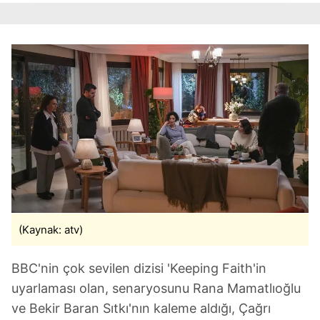
takdirde, kullanıcılara hedefli reklamlar
gösterilmeyecektir."
Sizlere daha iyi bir hizmet sunabilmek için İnternet
Sitemizde kendimize ve üçüncü kişilere ait çerezler
kullanılmaktadır. Bu çerezler vasıtasıyla çeşitli kişisel
verileriniz işlenmekte olup gerekli olan çerezler bilgi
toplumu hizmetlerinin sunulması amacıyla
kullanılmaktadır. Diğer çerezler, sitemizin daha işlevsel
kılınması ve kişiselleştirilmesi ve sizlere yönelik
reklam/pazarlama faaliyetlerinin yapılması, amaçlarıyla
sınırlı olarak açık rızanız dahilinde kullanılacaktır.
Çerezlere ilişkin tercihlerinizi aşağıda yer alan panel
(Kaynak: atv)
vasıtasıyla belirleyebilirsiniz. Çerezlere ilişkin detaylı bilgi
için Ayarlar butonuna tıklayabilir,
Çerez Bilgilendirme
BBC'nin çok sevilen dizisi 'Keeping Faith'in
Metnimizi
ziyaret edebilirsiniz.
uyarlaması olan, senaryosunu Rana Mamatlıoğlu
ve Bekir Baran Sıtkı'nın kaleme aldığı, Çağrı
6698 sayılı Kişisel Verilerin Korunması Kanunu uyarınca