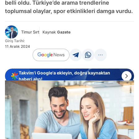
belli oldu. Türkiye’de arama trendlerine
toplumsal olaylar, spor etkinlikleri damga vurdu.
Timur Sırt
Kaynak
Gazete
Giriş Tarihi:
11 Aralık 2024
Takvim'i Google'a ekleyin, doğru kaynaktan
haberi alın!