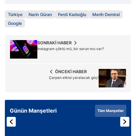
için Ayarlar butonuna tıklayabilir,
Çerez Bilgilendirme
Metnimizi
ziyaret edebilirsiniz.
Türkiye
Narin Güran
Ferdi Kadıoğlu
Merih Demiral
Google
6698 sayılı Kişisel Verilerin Korunması Kanunu uyarınca
hazırlanmış Aydınlatma Metnimizi okumak ve sitemizde
ilgili mevzuata uygun olarak kullanılan çerezlerle ilgili bilgi
SONRAKİ HABER
almak için lütfen
tıklayınız
.
Instagram çöktü mü, bir sorun mu var?
ÖNCEKİ HABER
Çarpan etkisi yaratacak güç!
Günün Manşetleri
Tüm Manşetler