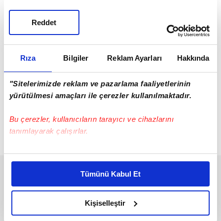
engellendiklerini itiraf etmişti.
Reddet
Rıza
Bilgiler
Reklam Ayarları
Hakkında
"Sitelerimizde reklam ve pazarlama faaliyetlerinin
yürütülmesi amaçları ile çerezler kullanılmaktadır.
Bu çerezler, kullanıcıların tarayıcı ve cihazlarını
tanımlayarak çalışırlar.
Bu çerezlere izin vermeniz halinde sizlere özel
kişiselleştirilmiş reklamlar sunabilir, sayfalarımızda sizlere
Tümünü Kabul Et
daha iyi reklam deneyimi yaşatabiliriz. Bunu yaparken
amacımızın size daha iyi bir reklam deneyimi sunmak
olduğunu ve sizlere en iyi içerikleri sunabilmek adına
Kişiselleştir
elimizden gelen çabayı gösterdiğimizi ve bu noktada,