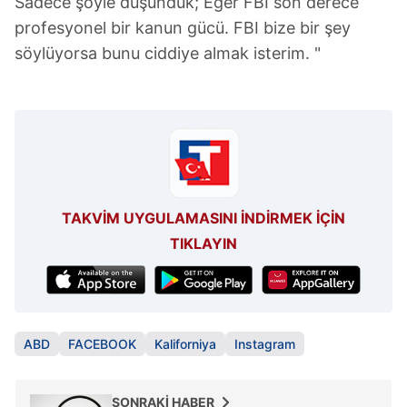
Sadece şöyle düşündük; Eğer FBI son derece
profesyonel bir kanun gücü. FBI bize bir şey
söylüyorsa bunu ciddiye almak isterim. "
TAKVİM UYGULAMASINI İNDİRMEK İÇİN
TIKLAYIN
ABD
FACEBOOK
Kaliforniya
Instagram
SONRAKİ HABER