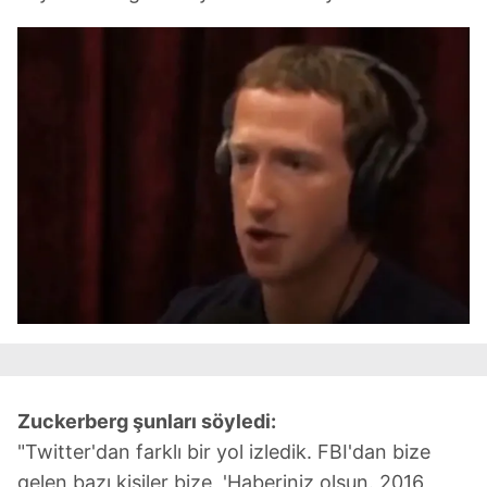
için Ayarlar butonuna tıklayabilir,
Çerez Bilgilendirme
Metnimizi
ziyaret edebilirsiniz.
6698 sayılı Kişisel Verilerin Korunması Kanunu uyarınca
hazırlanmış Aydınlatma Metnimizi okumak ve sitemizde
ilgili mevzuata uygun olarak kullanılan çerezlerle ilgili bilgi
almak için lütfen
tıklayınız
.
Zuckerberg şunları söyledi:
"Twitter'dan farklı bir yol izledik. FBI'dan bize
gelen bazı kişiler bize, 'Haberiniz olsun. 2016