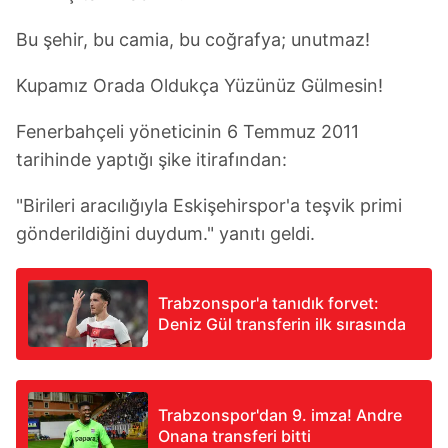
Bu şehir, bu camia, bu coğrafya; unutmaz!
Kupamız Orada Oldukça Yüzünüz Gülmesin!
Fenerbahçeli yöneticinin 6 Temmuz 2011
tarihinde yaptığı şike itirafından:
"Birileri aracılığıyla Eskişehirspor'a teşvik primi
gönderildiğini duydum." yanıtı geldi.
Trabzonspor'a tanıdık forvet:
Deniz Gül transferin ilk sırasında
Trabzonspor'dan 9. imza! Andre
Onana transferi bitti