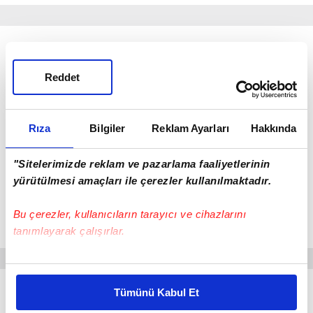
Reddet
Rıza
Bilgiler
Reklam Ayarları
Hakkında
"Sitelerimizde reklam ve pazarlama faaliyetlerinin
yürütülmesi amaçları ile çerezler kullanılmaktadır.
Bu çerezler, kullanıcıların tarayıcı ve cihazlarını
Rick van Drongelen bu sezon 47 maça çıktı
tanımlayarak çalışırlar.
Bu çerezlere izin vermeniz halinde sizlere özel
kişiselleştirilmiş reklamlar sunabilir, sayfalarımızda sizlere
112 MAÇI VAR
Tümünü Kabul Et
daha iyi reklam deneyimi yaşatabiliriz. Bunu yaparken