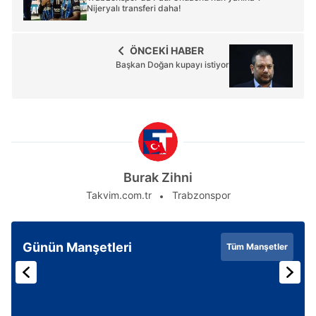
Nijeryalı transferi daha!
Çerezlere ilişkin tercihlerinizi aşağıda yer alan panel
vasıtasıyla belirleyebilirsiniz. Çerezlere ilişkin detaylı bilgi
ÖNCEKİ HABER
için Ayarlar butonuna tıklayabilir,
Çerez Bilgilendirme
Başkan Doğan kupayı istiyor
Metnimizi
ziyaret edebilirsiniz.
6698 sayılı Kişisel Verilerin Korunması Kanunu uyarınca
hazırlanmış Aydınlatma Metnimizi okumak ve sitemizde
ilgili mevzuata uygun olarak kullanılan çerezlerle ilgili bilgi
almak için lütfen
tıklayınız
.
Burak Zihni
Takvim.com.tr
Trabzonspor
Günün Manşetleri
Tüm Manşetler