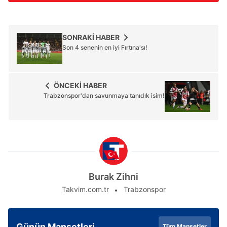
SONRAKİ HABER
Son 4 senenin en iyi Fırtına'sı!
ÖNCEKİ HABER
Trabzonspor'dan savunmaya tanıdık isim!
Burak Zihni
Takvim.com.tr
Trabzonspor
Günün Manşetleri
Tüm Manşetler