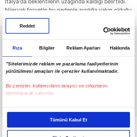
İtalya'da beklentilerin uzağında kaldığı belirtildi.
Nijeryalı forvetin bu nedenle ayrılığa yakın olduğu
ifade edildi.
Reddet
Rıza
Bilgiler
Reklam Ayarları
Hakkında
"Sitelerimizde reklam ve pazarlama faaliyetlerinin
yürütülmesi amaçları ile çerezler kullanılmaktadır.
Bu çerezler, kullanıcıların tarayıcı ve cihazlarını
tanımlayarak çalışırlar.
Bu çerezlere izin vermeniz halinde sizlere özel
kişiselleştirilmiş reklamlar sunabilir, sayfalarımızda sizlere
Tümünü Kabul Et
daha iyi reklam deneyimi yaşatabiliriz. Bunu yaparken
amacımızın size daha iyi bir reklam deneyimi sunmak