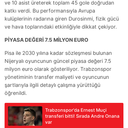
ve 10 asist üreterek toplam 45 gole doğrudan
Çerezlere ilişkin tercihlerinizi aşağıda yer alan panel
vasıtasıyla belirleyebilirsiniz. Çerezlere ilişkin detaylı bilgi
katkı verdi. Bu performansıyla Avrupa
için Ayarlar butonuna tıklayabilir,
Çerez Bilgilendirme
kulüplerinin radarına giren Durosinmi, fizik gücü
Metnimizi
ziyaret edebilirsiniz.
ve hava toplarındaki etkinliğiyle dikkat çekiyor.
6698 sayılı Kişisel Verilerin Korunması Kanunu uyarınca
PİYASA DEĞERİ 7.5 MİLYON EURO
hazırlanmış Aydınlatma Metnimizi okumak ve sitemizde
ilgili mevzuata uygun olarak kullanılan çerezlerle ilgili bilgi
Pisa ile 2030 yılına kadar sözleşmesi bulunan
almak için lütfen
tıklayınız
.
Nijeryalı oyuncunun güncel piyasa değeri 7.5
milyon euro olarak gösteriliyor. Trabzonspor
yönetiminin transfer maliyeti ve oyuncunun
şartlarıyla ilgili detaylı çalışma yürüttüğü
öğrenildi.
Trabzonspor'da Ernest Muçi
transferi bitti! Sırada Andre Onana
var