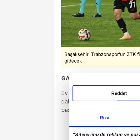
Başakşehir, Trabzonspor'un ZTK fi
gidecek
GAZİANTEP'TEN TEK GOL
Ev sahibi Gaziantep FK, ikinci
Reddet
dakikada Christopher Lungoyi f
başka gol olmayınca mücadele 
Rıza
"Sitelerimizde reklam ve paza