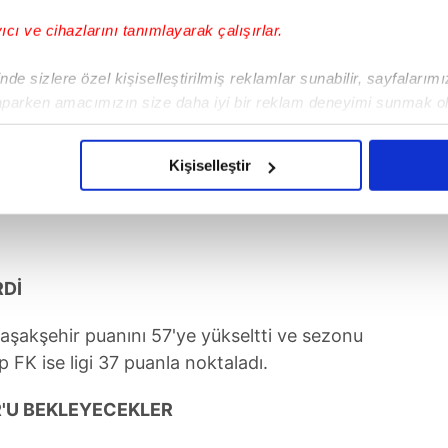
yıcı ve cihazlarını tanımlayarak çalışırlar.
de sizlere özel kişiselleştirilmiş reklamlar sunabilir, sayfalarım
aparken amacımızın size daha iyi bir reklam deneyimi sunmak ol
imizden gelen çabayı gösterdiğimizi ve bu noktada, reklamların ma
olduğunu sizlere hatırlatmak isteriz.
Kişiselleştir
çerezlere izin vermedikleri takdirde, kullanıcılara hedefli reklaml
abilmek için İnternet Sitemizde kendimize ve üçüncü kişilere ait 
isel verileriniz işlenmekte olup gerekli olan çerezler bilgi toplum
RDİ
 çerezler, sitemizin daha işlevsel kılınması ve kişiselleştirilmes
 yapılması, amaçlarıyla sınırlı olarak açık rızanız dahilinde kulla
akşehir puanını 57'ye yükseltti ve sezonu
 FK ise ligi 37 puanla noktaladı.
aşağıda yer alan panel vasıtasıyla belirleyebilirsiniz. Çerezlere iliş
lgilendirme Metnimizi
ziyaret edebilirsiniz.
'U BEKLEYECEKLER
Korunması Kanunu uyarınca hazırlanmış Aydınlatma Metnimizi okum