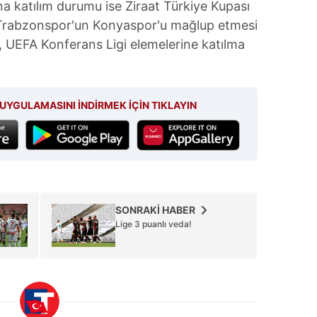
na katılım durumu ise Ziraat Türkiye Kupası
 çerezlerle ilgili bilgi almak için lütfen
tıklayınız
.
a Trabzonspor'un Konyaspor'u mağlup etmesi
p, UEFA Konferans Ligi elemelerine katılma
UYGULAMASINI İNDİRMEK İÇİN TIKLAYIN
SONRAKİ HABER
Lige 3 puanlı veda!