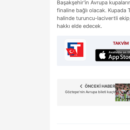
Başakşehir'in Avrupa kupaları
mevzuata uygun olarak kullanılan
finaline bağlı olacak. Kupad
halinde turuncu-lacivertli eki
hakkı elde edecek.
TAKVİM 
ÖNCEKİ HABER
Göztepe'nin Avrupa bileti kaçtı