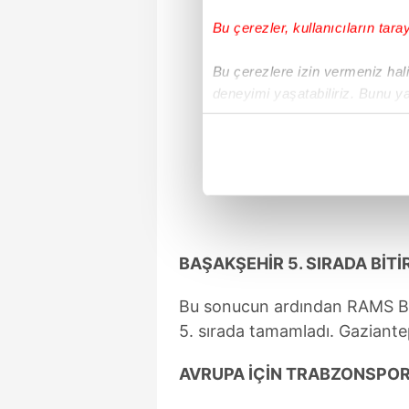
Bu çerezler, kullanıcıların tara
Bu çerezlere izin vermeniz halin
deneyimi yaşatabiliriz. Bunu y
içerikleri sunabilmek adına el
noktasında tek gelir kalemimiz 
Her halükârda, kullanıcılar, bu 
Sizlere daha iyi bir hizmet sun
çerezler vasıtasıyla çeşitli kiş
BAŞAKŞEHİR 5. SIRADA BİTİ
amacıyla kullanılmaktadır. Diğer
reklam/pazarlama faaliyetlerinin
Bu sonucun ardından RAMS Baş
5. sırada tamamladı. Gaziantep
Çerezlere ilişkin tercihlerinizi 
butonuna tıklayabilir,
Çerez Bi
AVRUPA İÇİN TRABZONSPOR
6698 sayılı Kişisel Verilerin 