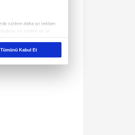
ızda sizlere daha iyi reklam
duğunu ve sizlere en iyi
liyetlerimizi karşılamak
Tümünü Kabul Et
ar gösterilmeyecektir."
çerezler kullanılmaktadır. Bu
u hizmetlerinin sunulması
i ve sizlere yönelik
nılacaktır.
kin detaylı bilgi için Ayarlar
ak ve sitemizde ilgili