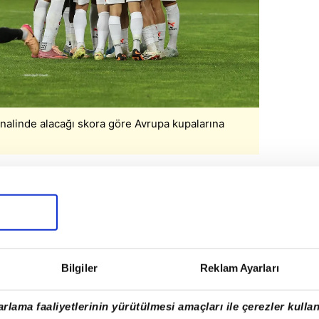
nalinde alacağı skora göre Avrupa kupalarına
 yarıda farkı azaltmayı başardı. 59.
ileleri havalandırdı. Kalan dakikalarda
Başakşehir'in 2-1 üstünlüğüyle sona erdi.
Bilgiler
Reklam Ayarları
rlama faaliyetlerinin yürütülmesi amaçları ile çerezler kullan