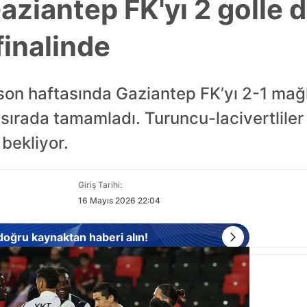
ziantep FK'yı 2 golle d
finalinde
 son haftasında Gaziantep FK’yı 2-1 m
 sırada tamamladı. Turuncu-lacivertlile
 bekliyor.
Giriş Tarihi:
16 Mayıs 2026 22:04
 doğru kaynaktan haberi alın!