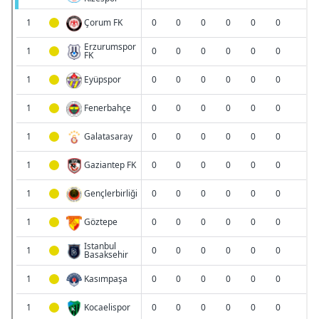
için Ayarlar butonuna tıklayabilir,
Çerez Bilgilendirme
Metnimizi
ziyaret edebilirsiniz.
6698 sayılı Kişisel Verilerin Korunması Kanunu uyarınca
hazırlanmış Aydınlatma Metnimizi okumak ve sitemizde
ilgili mevzuata uygun olarak kullanılan çerezlerle ilgili bilgi
almak için lütfen
tıklayınız
.