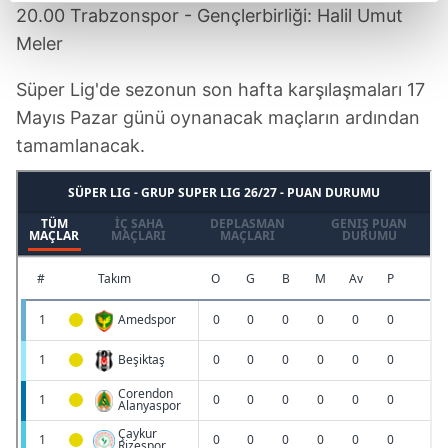
reklamların maliyetlerimizi karşılamak noktasında tek gelir
20.00 Trabzonspor - Gençlerbirliği: Halil Umut
kalemimiz olduğunu sizlere hatırlatmak isteriz.
Meler
Her halükârda, kullanıcılar, bu çerezlere izin vermedikleri
Süper Lig'de sezonun son hafta karşılaşmaları 17
takdirde, kullanıcılara hedefli reklamlar
Mayıs Pazar günü oynanacak maçların ardından
gösterilmeyecektir."
tamamlanacak.
Sizlere daha iyi bir hizmet sunabilmek için İnternet
Sitemizde kendimize ve üçüncü kişilere ait çerezler
kullanılmaktadır. Bu çerezler vasıtasıyla çeşitli kişisel
verileriniz işlenmekte olup gerekli olan çerezler bilgi
toplumu hizmetlerinin sunulması amacıyla
kullanılmaktadır. Diğer çerezler, sitemizin daha işlevsel
kılınması ve kişiselleştirilmesi ve sizlere yönelik
reklam/pazarlama faaliyetlerinin yapılması, amaçlarıyla
sınırlı olarak açık rızanız dahilinde kullanılacaktır.
Çerezlere ilişkin tercihlerinizi aşağıda yer alan panel
vasıtasıyla belirleyebilirsiniz. Çerezlere ilişkin detaylı bilgi