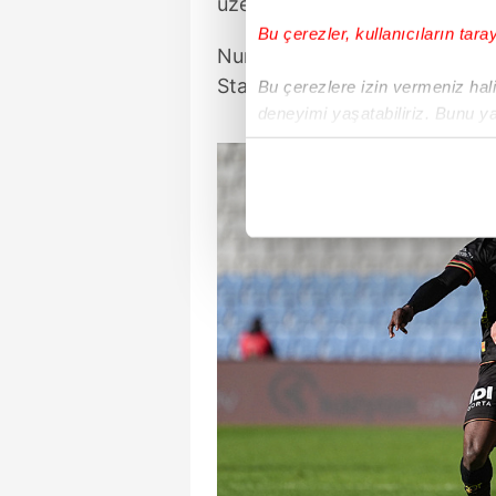
üzerine çıktı. İzmir ekibi de 42
Bu çerezler, kullanıcıların tara
Nuri Şahin'in öğrencileri gele
Stanimir Stoilov'un talebeleri
Bu çerezlere izin vermeniz halin
deneyimi yaşatabiliriz. Bunu y
içerikleri sunabilmek adına el
noktasında tek gelir kalemimiz 
Her halükârda, kullanıcılar, bu 
Sizlere daha iyi bir hizmet sun
çerezler vasıtasıyla çeşitli kiş
amacıyla kullanılmaktadır. Diğer
reklam/pazarlama faaliyetlerinin
Çerezlere ilişkin tercihlerinizi 
butonuna tıklayabilir,
Çerez Bi
6698 sayılı Kişisel Verilerin 