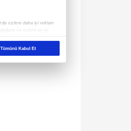
ızda sizlere daha iyi reklam
duğunu ve sizlere en iyi
liyetlerimizi karşılamak
Tümünü Kabul Et
ar gösterilmeyecektir."
çerezler kullanılmaktadır. Bu
u hizmetlerinin sunulması
i ve sizlere yönelik
nılacaktır.
kin detaylı bilgi için Ayarlar
ak ve sitemizde ilgili