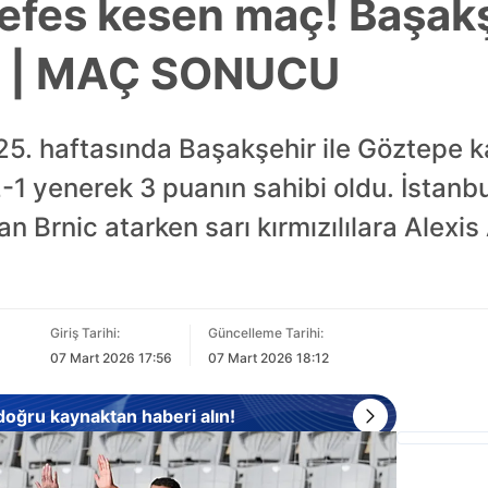
nefes kesen maç! Başakş
1 | MAÇ SONUCU
25. haftasında Başakşehir ile Göztepe ka
2-1 yenerek 3 puanın sahibi oldu. İstanbul
n Brnic atarken sarı kırmızılılara Alexis
Giriş Tarihi:
Güncelleme Tarihi:
07 Mart 2026 17:56
07 Mart 2026 18:12
 doğru kaynaktan haberi alın!