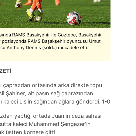
 çerezlerle ilgili bilgi almak için lütfen
tıklayınız
.
tasında RAMS Başakşehir ile Göztepe, Başakşehir
. Bir pozisyonda RAMS Başakşehir oyuncusu Umut
su Anthony Dennis (solda) mücadele etti.
ZETİ
ol çaprazdan ortasında arka direkte topu
i Şahiner, altıpasın sağ çaprazından
ı kaleci Lis'in sağından ağlara gönderdi. 1-0
azdan yaptığı ortada Juan'ın ceza sahası
 şutta kaleci Muhammed Şengezer'in
ak üstten kornere gitti.