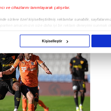
'de kaldı.
yıcı ve cihazlarını tanımlayarak çalışırlar.
cek hafta Galatasaray'a konuk olacak.
 ise Alanyaspor'u ağırlayacak.
de sizlere özel kişiselleştirilmiş reklamlar sunabilir, sayfalarım
aparken amacımızın size daha iyi bir reklam deneyimi sunmak ol
imizden gelen çabayı gösterdiğimizi ve bu noktada, reklamların ma
olduğunu sizlere hatırlatmak isteriz.
Kişiselleştir
çerezlere izin vermedikleri takdirde, kullanıcılara hedefli reklaml
abilmek için İnternet Sitemizde kendimize ve üçüncü kişilere ait 
isel verileriniz işlenmekte olup gerekli olan çerezler bilgi toplum
 çerezler, sitemizin daha işlevsel kılınması ve kişiselleştirilmes
 yapılması, amaçlarıyla sınırlı olarak açık rızanız dahilinde kulla
aşağıda yer alan panel vasıtasıyla belirleyebilirsiniz. Çerezlere iliş
lgilendirme Metnimizi
ziyaret edebilirsiniz.
Korunması Kanunu uyarınca hazırlanmış Aydınlatma Metnimizi okum