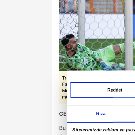
Trendyol Süper Lig'in 25'inci haf
Fatih Terim Stadı'nda karşılaştı. 
Reddet
Muhammed Şengezer (solda) ile G
mücadele etti. (Fotoğraf: AA)
GELECEK HAFTA VE PUAN 
Rıza
Bu skorla turuncu lacivertliler 
"Sitelerimizde reklam ve paza