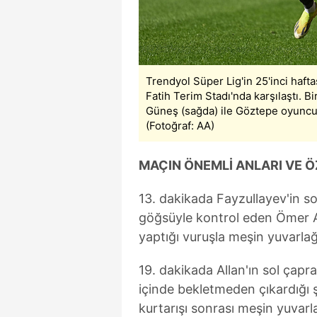
mevzuata uygun olarak kullanılan
Trendyol Süper Lig'in 25'inci haf
Fatih Terim Stadı'nda karşılaştı
Güneş (sağda) ile Göztepe oyuncu
(Fotoğraf: AA)
MAÇIN ÖNEMLİ ANLARI VE Ö
13. dakikada Fayzullayev'in s
göğsüyle kontrol eden Ömer Al
yaptığı vuruşla meşin yuvarlağ
19. dakikada Allan'ın sol çapr
içinde bekletmeden çıkardığı
kurtarışı sonrası meşin yuvarl