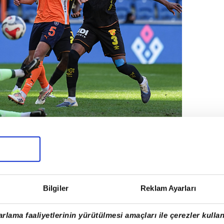
tasında RAMS Başakşehir ile Göztepe, Başakşehir
Bir pozisyonda RAMS Başakşehir kalecisi
öztepe oyuncusu Allan Godoi Santos (3)
DURUMU
Bilgiler
Reklam Ayarları
puanını 42'ye yükselterek sarı kırmızılıların
rlama faaliyetlerinin yürütülmesi amaçları ile çerezler kullan