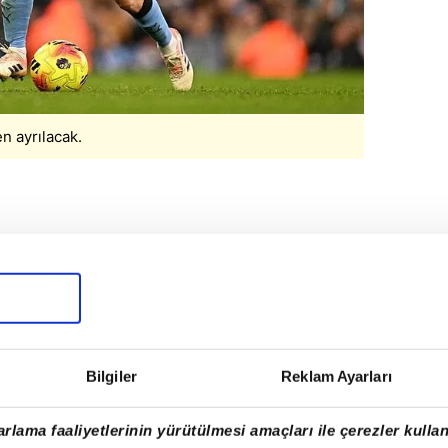
n ayrılacak.
rumunu fırsata çevirmek için girişimlerini
 birlikte Suudi Arabistan ve MLS ekiplerinin
çin Juventus'un özellikle bonservissiz
duğu öğrenildi.
bir oyuncuyu maliyetsiz kadroya katma
Bilgiler
Reklam Ayarları
r.
rlama faaliyetlerinin yürütülmesi amaçları ile çerezler kullan