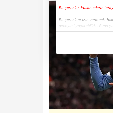
Bu çerezler, kullanıcıların tara
Bu çerezlere izin vermeniz halin
deneyimi yaşatabiliriz. Bunu y
içerikleri sunabilmek adına el
noktasında tek gelir kalemimiz 
Her halükârda, kullanıcılar, bu 
Sizlere daha iyi bir hizmet sun
çerezler vasıtasıyla çeşitli kiş
amacıyla kullanılmaktadır. Diğer
reklam/pazarlama faaliyetlerinin
Çerezlere ilişkin tercihlerinizi 
butonuna tıklayabilir,
Çerez Bi
6698 sayılı Kişisel Verilerin 