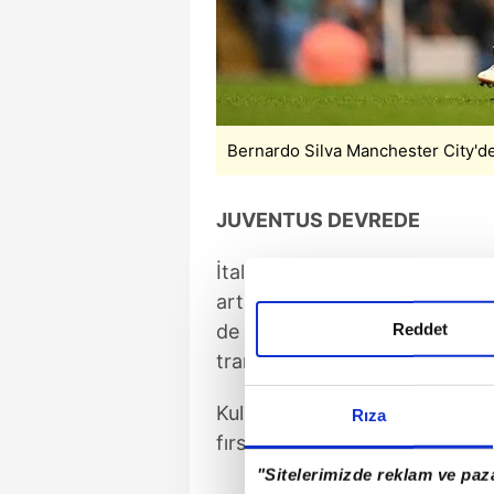
Bernardo Silva Manchester City'de
JUVENTUS DEVREDE
İtalyan temsilcisi, sözleşme du
artırdı. Barcelona, Benfica ile
Reddet
de ilgilendiği Bernardo Silva i
transfer ihtimali üzerinde dur
Kulüp yönetimi, bu seviyede 
Rıza
fırsatını değerlendirmek istiyo
"Sitelerimizde reklam ve paza