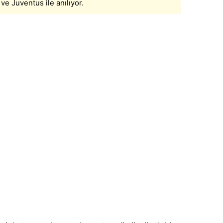
ve Juventus ile anılıyor.
 çerezlerle ilgili bilgi almak için lütfen
tıklayınız
.