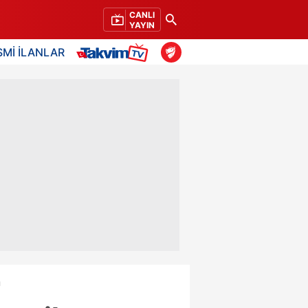
CANLI
YAYIN
SMİ İLANLAR
ı