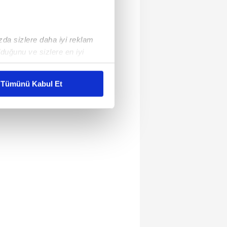
ızda sizlere daha iyi reklam
duğunu ve sizlere en iyi
liyetlerimizi karşılamak
Tümünü Kabul Et
ar gösterilmeyecektir."
çerezler kullanılmaktadır. Bu
u hizmetlerinin sunulması
i ve sizlere yönelik
nılacaktır.
kin detaylı bilgi için Ayarlar
ak ve sitemizde ilgili