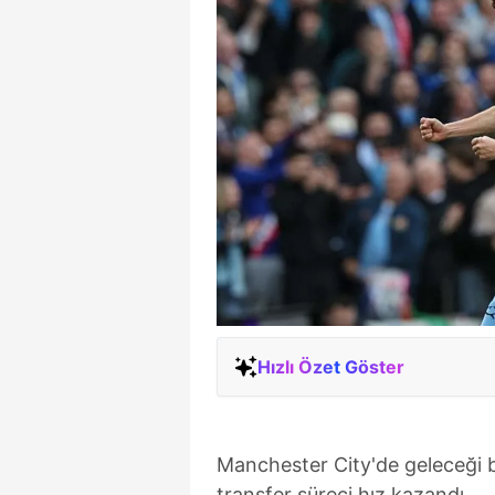
Hızlı Özet Göster
Manchester City'de geleceği be
transfer süreci hız kazandı.