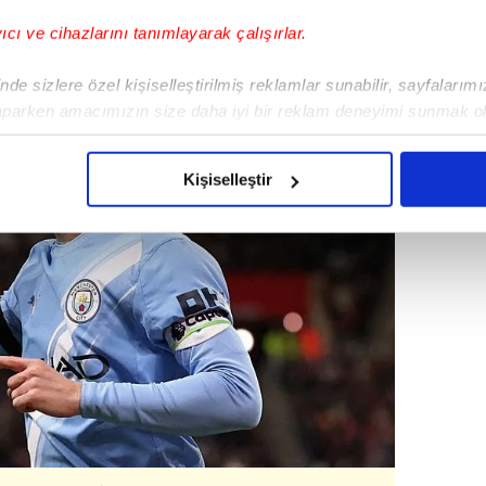
yıcı ve cihazlarını tanımlayarak çalışırlar.
de sizlere özel kişiselleştirilmiş reklamlar sunabilir, sayfalarım
aparken amacımızın size daha iyi bir reklam deneyimi sunmak ol
imizden gelen çabayı gösterdiğimizi ve bu noktada, reklamların ma
olduğunu sizlere hatırlatmak isteriz.
Kişiselleştir
çerezlere izin vermedikleri takdirde, kullanıcılara hedefli reklaml
abilmek için İnternet Sitemizde kendimize ve üçüncü kişilere ait 
isel verileriniz işlenmekte olup gerekli olan çerezler bilgi toplum
 çerezler, sitemizin daha işlevsel kılınması ve kişiselleştirilmes
 yapılması, amaçlarıyla sınırlı olarak açık rızanız dahilinde kulla
aşağıda yer alan panel vasıtasıyla belirleyebilirsiniz. Çerezlere iliş
lgilendirme Metnimizi
ziyaret edebilirsiniz.
Korunması Kanunu uyarınca hazırlanmış Aydınlatma Metnimizi okum