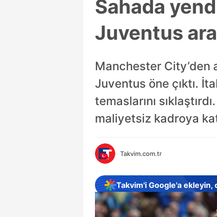
Sahada yendi
Juventus ara
Manchester City’den a
Juventus öne çıktı. İta
temaslarını sıklaştırd
maliyetsiz kadroya kat
Takvim.com.tr
Takvim'i Google'a ekleyin,