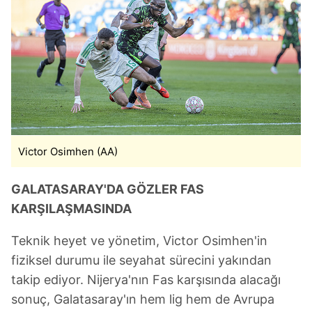
hazırlanmış Aydınlatma Metnimizi okumak ve sitemizde
ilgili mevzuata uygun olarak kullanılan çerezlerle ilgili bilgi
almak için lütfen
tıklayınız
.
Victor Osimhen (AA)
GALATASARAY'DA GÖZLER FAS
KARŞILAŞMASINDA
Teknik heyet ve yönetim, Victor Osimhen'in
fiziksel durumu ile seyahat sürecini yakından
takip ediyor. Nijerya'nın Fas karşısında alacağı
sonuç, Galatasaray'ın hem lig hem de Avrupa