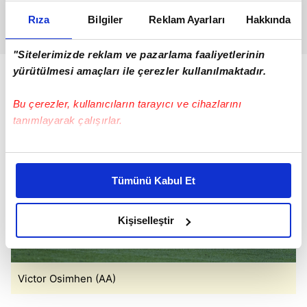
Rıza
Bilgiler
Reklam Ayarları
Hakkında
"Sitelerimizde reklam ve pazarlama faaliyetlerinin
yürütülmesi amaçları ile çerezler kullanılmaktadır.
Bu çerezler, kullanıcıların tarayıcı ve cihazlarını
tanımlayarak çalışırlar.
Bu çerezlere izin vermeniz halinde sizlere özel
kişiselleştirilmiş reklamlar sunabilir, sayfalarımızda sizlere
Tümünü Kabul Et
daha iyi reklam deneyimi yaşatabiliriz. Bunu yaparken
amacımızın size daha iyi bir reklam deneyimi sunmak
olduğunu ve sizlere en iyi içerikleri sunabilmek adına
Kişiselleştir
elimizden gelen çabayı gösterdiğimizi ve bu noktada,
reklamların maliyetlerimizi karşılamak noktasında tek gelir
kalemimiz olduğunu sizlere hatırlatmak isteriz.
Victor Osimhen (AA)
Her halükârda, kullanıcılar, bu çerezlere izin vermedikleri