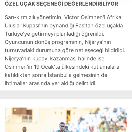
ÖZEL UÇAK SEÇENEĞİ DEĞERLENDİRİLİYOR
takdirde, kullanıcılara hedefli reklamlar
gösterilmeyecektir."
Sarı-kırmızılı yönetimin, Victor Osimhen'i Afrika
Uluslar Kupası'nın oynandığı Fas'tan özel uçakla
Sizlere daha iyi bir hizmet sunabilmek için İnternet
Sitemizde kendimize ve üçüncü kişilere ait çerezler
Türkiye'ye getirmeyi planladığı öğrenildi.
kullanılmaktadır. Bu çerezler vasıtasıyla çeşitli kişisel
Oyuncunun dönüş programının, Nijerya'nın
verileriniz işlenmekte olup gerekli olan çerezler bilgi
turnuvadaki durumuna göre netleşeceği bildirildi.
toplumu hizmetlerinin sunulması amacıyla
Nijerya'nın kupayı kazanması halinde ise
kullanılmaktadır. Diğer çerezler, sitemizin daha işlevsel
Osimhen'in 19 Ocak'ta ülkesindeki kutlamalara
kılınması ve kişiselleştirilmesi ve sizlere yönelik
katıldıktan sonra İstanbul'a gelmesinin de
reklam/pazarlama faaliyetlerinin yapılması, amaçlarıyla
sınırlı olarak açık rızanız dahilinde kullanılacaktır.
ihtimaller arasında yer aldığı belirtildi.
Çerezlere ilişkin tercihlerinizi aşağıda yer alan panel
vasıtasıyla belirleyebilirsiniz. Çerezlere ilişkin detaylı bilgi
için Ayarlar butonuna tıklayabilir,
Çerez Bilgilendirme
Metnimizi
ziyaret edebilirsiniz.
6698 sayılı Kişisel Verilerin Korunması Kanunu uyarınca