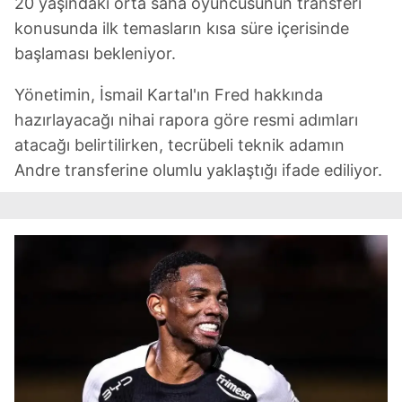
20 yaşındaki orta saha oyuncusunun transferi
konusunda ilk temasların kısa süre içerisinde
6698 sayılı Kişisel Verilerin Korunması Kanunu uyarınca
başlaması bekleniyor.
hazırlanmış Aydınlatma Metnimizi okumak ve sitemizde
ilgili mevzuata uygun olarak kullanılan çerezlerle ilgili bilgi
Yönetimin, İsmail Kartal'ın Fred hakkında
almak için lütfen
tıklayınız
.
hazırlayacağı nihai rapora göre resmi adımları
atacağı belirtilirken, tecrübeli teknik adamın
Andre transferine olumlu yaklaştığı ifade ediliyor.