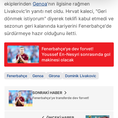
ekiplerinden
Genoa
'nın ilgisine rağmen
Her halükârda, kullanıcılar, bu çerezlere izin vermedikleri
Livakovic'in yanıtı net oldu. Hırvat kaleci, "Geri
takdirde, kullanıcılara hedefli reklamlar
dönmek istiyorum" diyerek teklifi kabul etmedi ve
gösterilmeyecektir."
sezonun geri kalanında kariyerini Fenerbahçe'de
sürdürmeye hazır olduğunu iletti.
Sizlere daha iyi bir hizmet sunabilmek için İnternet
Sitemizde kendimize ve üçüncü kişilere ait çerezler
kullanılmaktadır. Bu çerezler vasıtasıyla çeşitli kişisel
Fenerbahçe'ye dev forvet!
verileriniz işlenmekte olup gerekli olan çerezler bilgi
Youssef En-Nesyri sonrasında gol
makinesi olacak
toplumu hizmetlerinin sunulması amacıyla
kullanılmaktadır. Diğer çerezler, sitemizin daha işlevsel
kılınması ve kişiselleştirilmesi ve sizlere yönelik
Fenerbahçe
Genoa
Girona
Dominik Livakovic
reklam/pazarlama faaliyetlerinin yapılması, amaçlarıyla
sınırlı olarak açık rızanız dahilinde kullanılacaktır.
SONRAKİ HABER
Çerezlere ilişkin tercihlerinizi aşağıda yer alan panel
Fenerbahçe'ye transferde dev forvet!
vasıtasıyla belirleyebilirsiniz. Çerezlere ilişkin detaylı bilgi
için Ayarlar butonuna tıklayabilir,
Çerez Bilgilendirme
Metnimizi
ziyaret edebilirsiniz.
ÖNCEKİ HABER