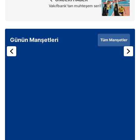
Vakıfbank'tan muhteşem seri!
6698 sayılı Kişisel Verilerin Korunması Kanunu uyarınca
hazırlanmış Aydınlatma Metnimizi okumak ve sitemizde
ilgili mevzuata uygun olarak kullanılan çerezlerle ilgili bilgi
almak için lütfen
tıklayınız
.
Günün Manşetleri
Tüm Manşetler