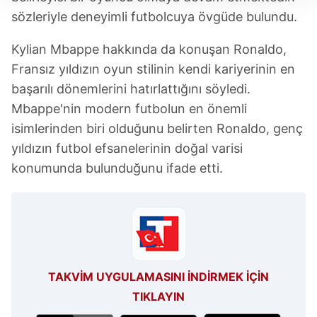
Her halükârda, kullanıcılar, bu çerezlere izin vermedikleri
sözleriyle deneyimli futbolcuya övgüde bulundu.
takdirde, kullanıcılara hedefli reklamlar
gösterilmeyecektir."
Kylian Mbappe hakkında da konuşan Ronaldo,
Fransız yıldızın oyun stilinin kendi kariyerinin en
Sizlere daha iyi bir hizmet sunabilmek için İnternet
başarılı dönemlerini hatırlattığını söyledi.
Sitemizde kendimize ve üçüncü kişilere ait çerezler
kullanılmaktadır. Bu çerezler vasıtasıyla çeşitli kişisel
Mbappe'nin modern futbolun en önemli
verileriniz işlenmekte olup gerekli olan çerezler bilgi
isimlerinden biri olduğunu belirten Ronaldo, genç
toplumu hizmetlerinin sunulması amacıyla
yıldızın futbol efsanelerinin doğal varisi
kullanılmaktadır. Diğer çerezler, sitemizin daha işlevsel
konumunda bulunduğunu ifade etti.
kılınması ve kişiselleştirilmesi ve sizlere yönelik
reklam/pazarlama faaliyetlerinin yapılması, amaçlarıyla
sınırlı olarak açık rızanız dahilinde kullanılacaktır.
Çerezlere ilişkin tercihlerinizi aşağıda yer alan panel
vasıtasıyla belirleyebilirsiniz. Çerezlere ilişkin detaylı bilgi
TAKVİM UYGULAMASINI İNDİRMEK İÇİN
için Ayarlar butonuna tıklayabilir,
Çerez Bilgilendirme
Metnimizi
ziyaret edebilirsiniz.
TIKLAYIN