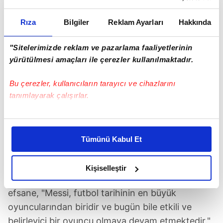
Rıza
Bilgiler
Reklam Ayarları
Hakkında
"Sitelerimizde reklam ve pazarlama faaliyetlerinin
yürütülmesi amaçları ile çerezler kullanılmaktadır.
Bu çerezler, kullanıcıların tarayıcı ve cihazlarını
tanımlayarak çalışırlar.
Bu çerezlere izin vermeniz halinde sizlere özel
MESSI'YE ÖVGÜ, MBAPPE'YE MİRAS VURGUSU
kişiselleştirilmiş reklamlar sunabilir, sayfalarımızda sizlere
Tümünü Kabul Et
daha iyi reklam deneyimi yaşatabiliriz. Bunu yaparken
Lionel Messi için ayrı bir değerlendirme yapan
amacımızın size daha iyi bir reklam deneyimi sunmak
Ronaldo, Arjantinli yıldızın futbol tarihindeki
olduğunu ve sizlere en iyi içerikleri sunabilmek adına
Kişiselleştir
yerinin tartışılmaz olduğunu dile getirdi. Brezilyalı
elimizden gelen çabayı gösterdiğimizi ve bu noktada,
reklamların maliyetlerimizi karşılamak noktasında tek gelir
efsane, "Messi, futbol tarihinin en büyük
kalemimiz olduğunu sizlere hatırlatmak isteriz.
oyuncularından biridir ve bugün bile etkili ve
belirleyici bir oyuncu olmaya devam etmektedir."